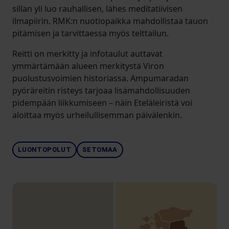
sillan yli luo rauhallisen, lähes meditatiivisen
ilmapiirin. RMK:n nuotiopaikka mahdollistaa tauon
pitämisen ja tarvittaessa myös telttailun.
Reitti on merkitty ja infotaulut auttavat
ymmärtämään alueen merkitystä Viron
puolustusvoimien historiassa. Ampumaradan
pyöräreitin risteys tarjoaa lisämahdollisuuden
pidempään liikkumiseen – näin Eteläleiristä voi
aloittaa myös urheilullisemman päivälenkin.
LUONTOPOLUT
SETOMAA