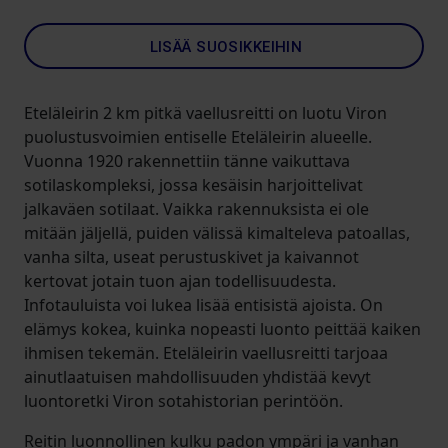
LISÄÄ SUOSIKKEIHIN
Eteläleirin 2 km pitkä vaellusreitti on luotu Viron
puolustusvoimien entiselle Eteläleirin alueelle.
Vuonna 1920 rakennettiin tänne vaikuttava
sotilaskompleksi, jossa kesäisin harjoittelivat
jalkaväen sotilaat. Vaikka rakennuksista ei ole
mitään jäljellä, puiden välissä kimalteleva patoallas,
vanha silta, useat perustuskivet ja kaivannot
kertovat jotain tuon ajan todellisuudesta.
Infotauluista voi lukea lisää entisistä ajoista. On
elämys kokea, kuinka nopeasti luonto peittää kaiken
ihmisen tekemän. Eteläleirin vaellusreitti tarjoaa
ainutlaatuisen mahdollisuuden yhdistää kevyt
luontoretki Viron sotahistorian perintöön.
Reitin luonnollinen kulku padon ympäri ja vanhan