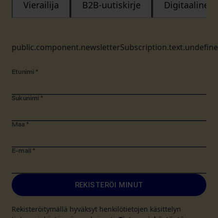
Vierailija
B2B-uutiskirje
Digitaalinen
public.component.newsletterSubscription.text.undefin
Etunimi
*
Sukunimi
*
Maa
*
E-mail
*
REKISTERÖI MINUT
Rekisteröitymällä hyväksyt henkilötietojen käsittelyn