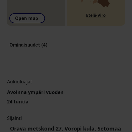
Etelä-Viro
Open map
Ominaisuudet (4)
Aukioloajat
Avoinna ympäri vuoden
24 tuntia
Sijainti
Orava metskond 27, Voropi küla, Setomaa