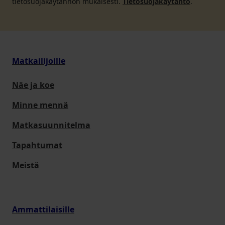
tietosuojakäytännön mukaisesti.
Tietosuojakäytäntö
.
Matkailijoille
Näe ja koe
Minne mennä
Matkasuunnitelma
Tapahtumat
Meistä
Ammattilaisille