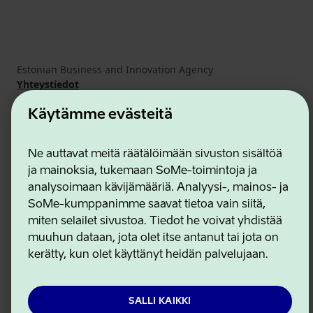
Estonian Business and Innovation Agency
Yhteystiedot
Yhteistyökumppanit
Käyttöehdot
Käytämme evästeitä
Eväste- ja tietosuojakäytäntö
Ne auttavat meitä räätälöimään sivuston sisältöä
ja mainoksia, tukemaan SoMe-toimintoja ja
analysoimaan kävijämääriä. Analyysi-, mainos- ja
SoMe-kumppanimme saavat tietoa vain siitä,
miten selailet sivustoa. Tiedot he voivat yhdistää
muuhun dataan, jota olet itse antanut tai jota on
kerätty, kun olet käyttänyt heidän palvelujaan.
SALLI KAIKKI