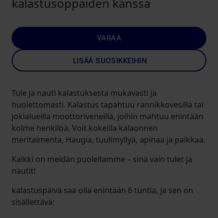
kalastusoppaiden kanssa
VARAA
LISÄÄ SUOSIKKEIHIN
Tule ja nauti kalastuksesta mukavasti ja
huolettomasti. Kalastus tapahtuu rannikkovesillä tai
jokialueilla moottoriveneillä, joihin mahtuu enintään
kolme henkilöä. Voit kokeilla kalaonnen
meritaimenta, Haugia, tuulimyllyä, apinaa ja paikkaa.
Kaikki on meidän puolellamme – sinä vain tulet ja
nautit!
kalastuspäivä saa olla enintään 6 tuntia, ja sen on
sisällettävä: