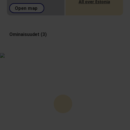
All over Estonia
Open map
Ominaisuudet (3)