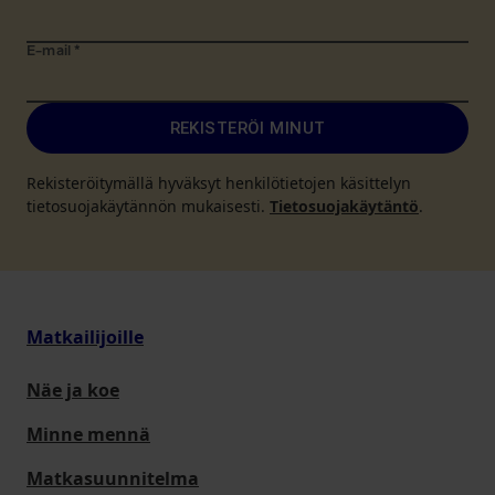
E-mail
*
REKISTERÖI MINUT
Rekisteröitymällä hyväksyt henkilötietojen käsittelyn
tietosuojakäytännön mukaisesti.
Tietosuojakäytäntö
.
Matkailijoille
Näe ja koe
Minne mennä
Matkasuunnitelma