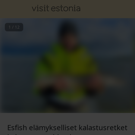
1
/
12
Esfish elämykselliset kalastusretket