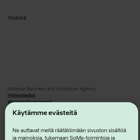
Yhdistä
Estonian Business and Innovation Agency
Yhteystiedot
Yhteistyökumppanit
Käyttöehdot
Käytämme evästeitä
Eväste- ja tietosuojakäytäntö
Ne auttavat meitä räätälöimään sivuston sisältöä
ja mainoksia, tukemaan SoMe-toimintoja ja