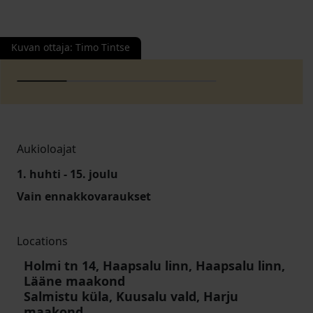
Kuvan ottaja
:
Timo Tintse
Aukioloajat
1. huhti - 15. joulu
Vain ennakkovaraukset
Locations
Holmi tn 14, Haapsalu linn, Haapsalu linn,
Lääne maakond
Salmistu küla, Kuusalu vald, Harju
maakond