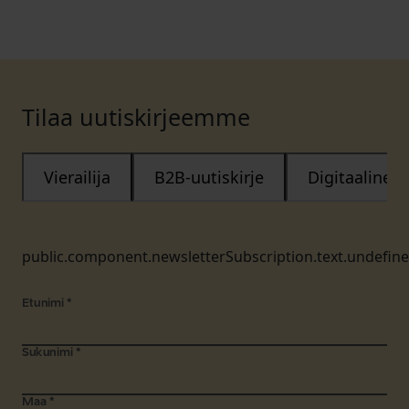
Tilaa uutiskirjeemme
Vierailija
B2B-uutiskirje
Digitaalinen
public.component.newsletterSubscription.text.undefin
Etunimi
*
Sukunimi
*
Maa
*