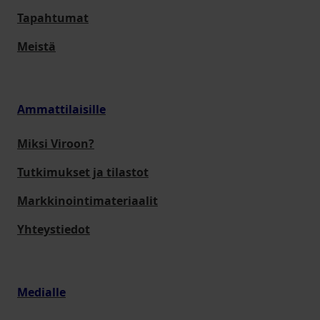
Tapahtumat
Meistä
Ammattilaisille
Miksi Viroon?
Tutkimukset ja tilastot
Markkinointimateriaalit
Yhteystiedot
Medialle