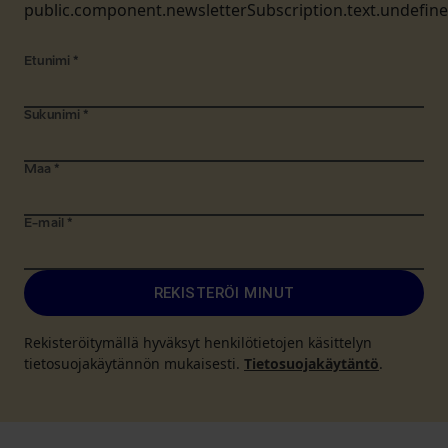
public.component.newsletterSubscription.text.undefin
Etunimi
*
Sukunimi
*
Maa
*
E-mail
*
REKISTERÖI MINUT
Rekisteröitymällä hyväksyt henkilötietojen käsittelyn
tietosuojakäytännön mukaisesti.
Tietosuojakäytäntö
.