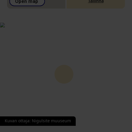
Tallinna
Open map
Kuvan ottaja
:
Nigulsite muuseum