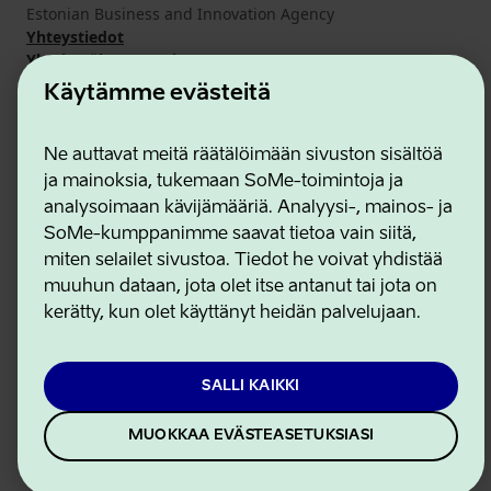
Estonian Business and Innovation Agency
Yhteystiedot
Yhteistyökumppanit
Käyttöehdot
Käytämme evästeitä
Eväste- ja tietosuojakäytäntö
Ne auttavat meitä räätälöimään sivuston sisältöä
ja mainoksia, tukemaan SoMe-toimintoja ja
analysoimaan kävijämääriä. Analyysi-, mainos- ja
SoMe-kumppanimme saavat tietoa vain siitä,
miten selailet sivustoa. Tiedot he voivat yhdistää
muuhun dataan, jota olet itse antanut tai jota on
kerätty, kun olet käyttänyt heidän palvelujaan.
SALLI KAIKKI
MUOKKAA EVÄSTEASETUKSIASI