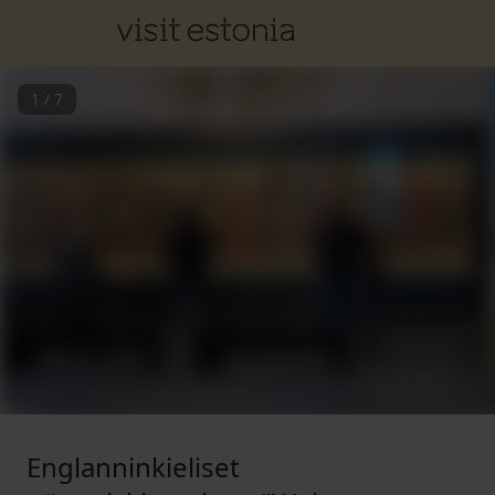
1
/
7
Englanninkieliset