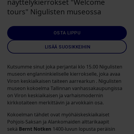
näyttelykierrokset "Welcome
tours" Nigulisten museossa
OSTA LIPPU
LISÄÄ SUOSIKKEIHIN
Kutsumme sinut joka perjantai klo 15.00 Nigulisten
museon englanninkieliselle kierrokselle, joka avaa
Viron keskiaikaisen taiteen aarrearkun . Nigulisten
museon kokoelma Tallinnan vanhassakaupungissa
on Viron keskiaikaisen ja varhaismodernin
kirkkotaiteen merkittävin ja arvokkain osa.
Kokoelman tähdet ovat myöhäiskeskiaikaiset
Pohjois-Saksan ja Alankomaiden alttarikaapit
sekä
Bernt Notken
1400-luvun lopusta peräisin