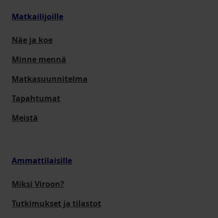
Matkailijoille
Näe ja koe
Minne mennä
Matkasuunnitelma
Tapahtumat
Meistä
Ammattilaisille
Miksi Viroon?
Tutkimukset ja tilastot