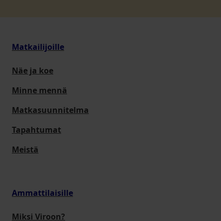
Matkailijoille
Näe ja koe
Minne mennä
Matkasuunnitelma
Tapahtumat
Meistä
Ammattilaisille
Miksi Viroon?