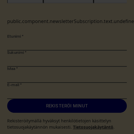
public.component.newsletterSubscription.text.undefin
Etunimi
*
Sukunimi
*
Maa
*
E-mail
*
REKISTERÖI MINUT
Rekisteröitymällä hyväksyt henkilötietojen käsittelyn
tietosuojakäytännön mukaisesti.
Tietosuojakäytäntö
.