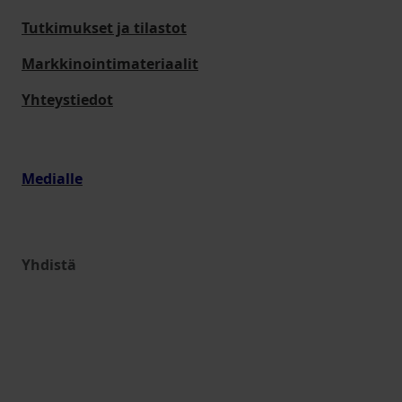
Tutkimukset ja tilastot
Markkinointimateriaalit
Yhteystiedot
Medialle
Yhdistä