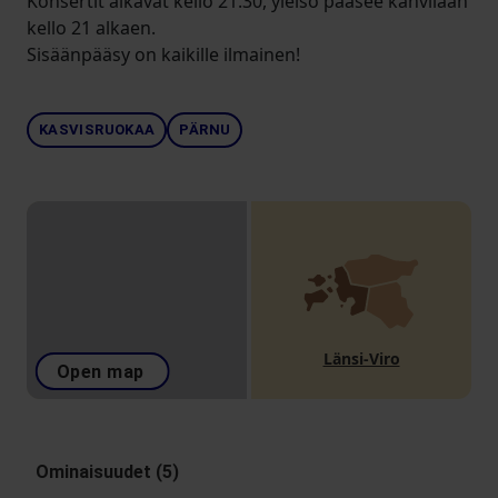
Konsertit alkavat kello 21.30, yleisö pääsee kahvilaan
kello 21 alkaen.
Sisäänpääsy on kaikille ilmainen!
KASVISRUOKAA
PÄRNU
Länsi-Viro
Open map
Ominaisuudet (5)