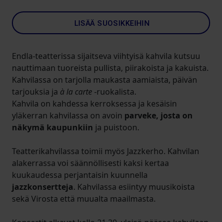
LISÄÄ SUOSIKKEIHIN
Endla-teatterissa sijaitseva viihtyisä kahvila kutsuu
nauttimaan tuoreista pullista, piirakoista ja kakuista.
Kahvilassa on tarjolla maukasta aamiaista, päivän
tarjouksia ja
à la carte
-ruokalista.
Kahvila on kahdessa kerroksessa ja kesäisin
yläkerran kahvilassa on avoin
parveke, josta on
näkymä kaupunkiin
ja puistoon.
Teatterikahvilassa toimii myös Jazzkerho. Kahvilan
alakerrassa voi säännöllisesti kaksi kertaa
kuukaudessa perjantaisin kuunnella
jazzkonsertteja
. Kahvilassa esiintyy muusikoista
sekä Virosta että muualta maailmasta.