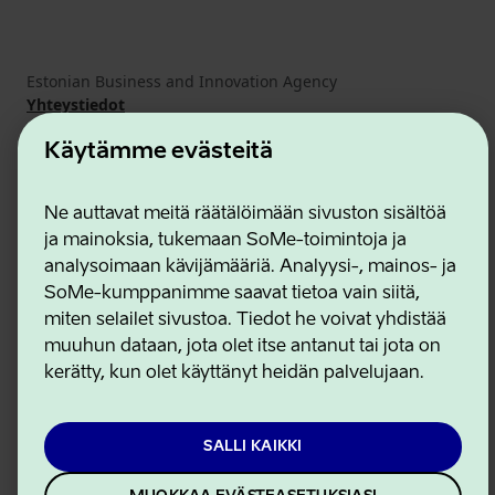
Estonian Business and Innovation Agency
Yhteystiedot
Yhteistyökumppanit
Käyttöehdot
Käytämme evästeitä
Eväste- ja tietosuojakäytäntö
Ne auttavat meitä räätälöimään sivuston sisältöä
ja mainoksia, tukemaan SoMe-toimintoja ja
analysoimaan kävijämääriä. Analyysi-, mainos- ja
SoMe-kumppanimme saavat tietoa vain siitä,
miten selailet sivustoa. Tiedot he voivat yhdistää
muuhun dataan, jota olet itse antanut tai jota on
kerätty, kun olet käyttänyt heidän palvelujaan.
SALLI KAIKKI