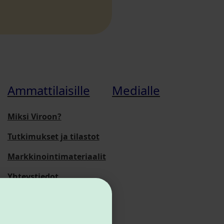
Ammattilaisille
Medialle
Miksi Viroon?
Tutkimukset ja tilastot
Markkinointimateriaalit
Yhteystiedot