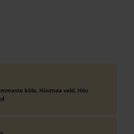
 Emmaste küla, Hiiumaa vald, Hiiu
nd
ok