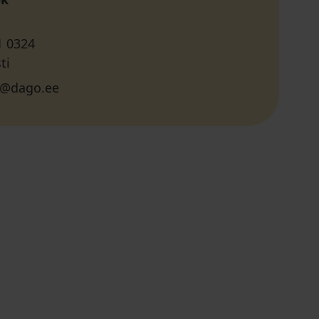
1 0324
ti
@dago.ee