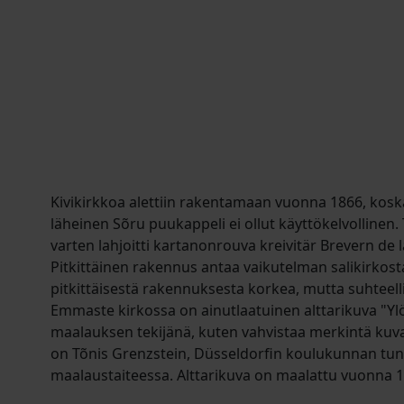
Kivikirkkoa alettiin rakentamaan vuonna 1866, ko
läheinen Sõru puukappeli ei ollut käyttökelvollinen.
varten lahjoitti kartanonrouva kreivitär Brevern de l
Pitkittäinen rakennus antaa vaikutelman salikirkost
pitkittäisestä rakennuksesta korkea, mutta suhteell
Emmaste kirkossa on ainutlaatuinen alttarikuva "Y
maalauksen tekijänä, kuten vahvistaa merkintä kuv
on Tõnis Grenzstein, Düsseldorfin koulukunnan tun
maalaustaiteessa. Alttarikuva on maalattu vuonna 1