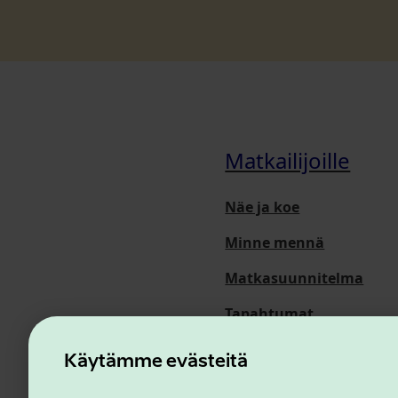
Matkailijoille
Näe ja koe
Minne mennä
Matkasuunnitelma
Tapahtumat
Meistä
Käytämme evästeitä