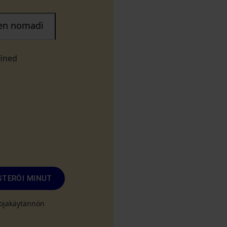
nen nomadi
fined
STERÖI MINUT
suojakäytännön