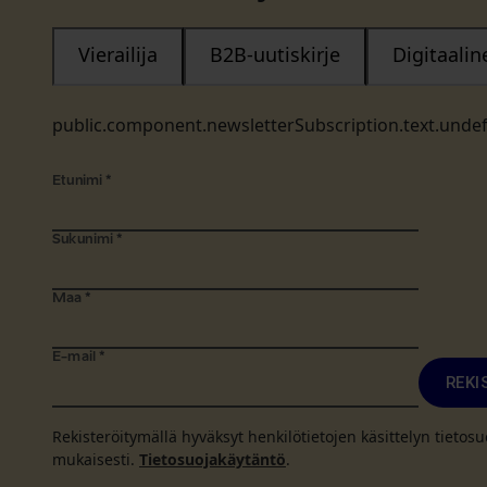
Vierailija
B2B-uutiskirje
Digitaali
public.component.newsletterSubscription.text.unde
Etunimi
*
Sukunimi
*
Maa
*
E-mail
*
REKI
Rekisteröitymällä hyväksyt henkilötietojen käsittelyn tieto
mukaisesti.
Tietosuojakäytäntö
.