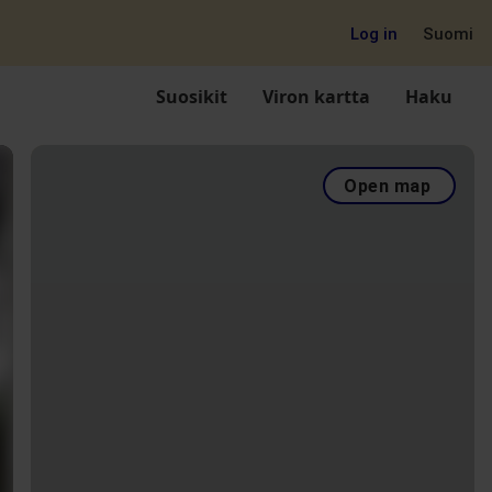
Log in
Suomi
Suosikit
Viron kartta
Haku
Open map