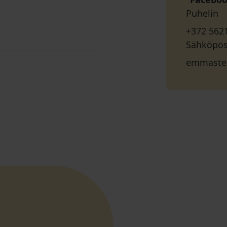
Puhelin
+372 562
Sähköpos
emmaste