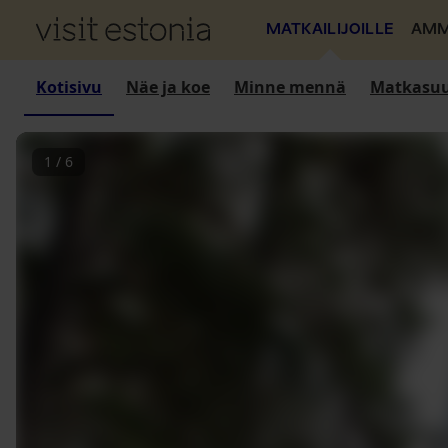
MATKAILIJOILLE
AMM
Kotisivu
Näe ja koe
Minne mennä
Matkasuu
1
/
6