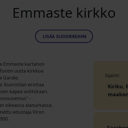
Emmaste kirkko
LISÄÄ SUOSIKKEIHIN
ska Emmaste kartanon
 Tontin uutta kirkkoa
Sijainti
a Gardie.
a. Kuorotilan erottaa
Kiriku,
isen kapea voittokaari.
maako
lösnousemus" -
an oikeassa alanurkassa,
nettu edustaja Viron
900.
Facebo