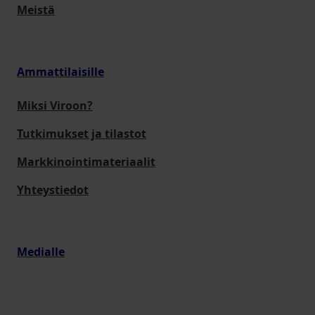
Meistä
Ammattilaisille
Miksi Viroon?
Tutkimukset ja tilastot
Markkinointimateriaalit
Yhteystiedot
Medialle