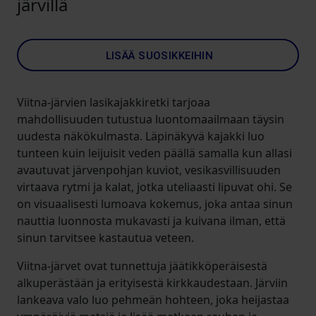
järvillä
LISÄÄ SUOSIKKEIHIN
Viitna-järvien lasikajakkiretki tarjoaa
mahdollisuuden tutustua luontomaailmaan täysin
uudesta näkökulmasta. Läpinäkyvä kajakki luo
tunteen kuin leijuisit veden päällä samalla kun allasi
avautuvat järvenpohjan kuviot, vesikasvillisuuden
virtaava rytmi ja kalat, jotka uteliaasti lipuvat ohi. Se
on visuaalisesti lumoava kokemus, joka antaa sinun
nauttia luonnosta mukavasti ja kuivana ilman, että
sinun tarvitsee kastautua veteen.
Viitna-järvet ovat tunnettuja jäätikköperäisestä
alkuperästään ja erityisestä kirkkaudestaan. Järviin
lankeava valo luo pehmeän hohteen, joka heijastaa