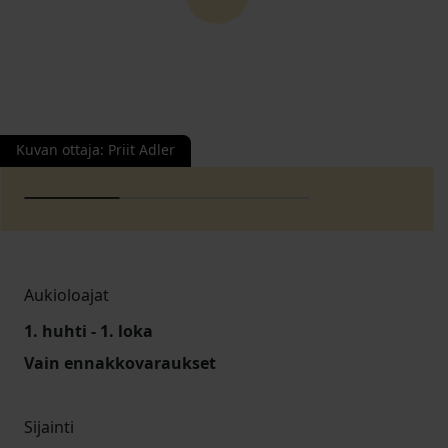
Kuvan ottaja
:
Priit Adler
Aukioloajat
1. huhti - 1. loka
Vain ennakkovaraukset
Sijainti