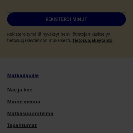
REKISTERÖI MINUT
Rekisteröitymällä hyväksyt henkilötietojen käsittelyn
tietosuojakäytännön mukaisesti.
Tietosuojakäytäntö
.
Matkailijoille
Näe ja koe
Minne mennä
Matkasuunnitelma
Tapahtumat