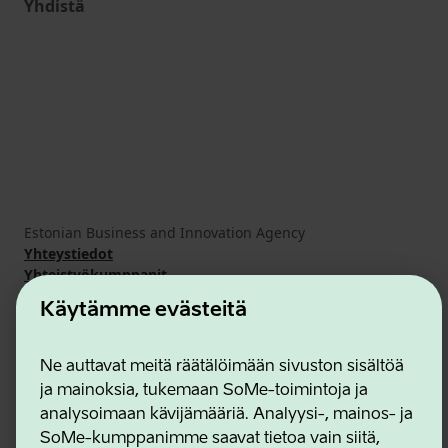
Yhdistä
Estonian Business and Innovation Agency
Yhteystiedot
Yhteistyökumppanit
Käyttöehdot
Käytämme evästeitä
Eväste- ja tietosuojakäytäntö
Ne auttavat meitä räätälöimään sivuston sisältöä
ja mainoksia, tukemaan SoMe-toimintoja ja
analysoimaan kävijämääriä. Analyysi-, mainos- ja
SoMe-kumppanimme saavat tietoa vain siitä,