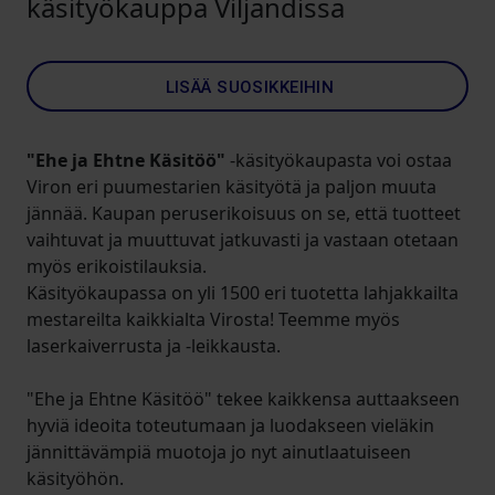
käsityökauppa Viljandissa
LISÄÄ SUOSIKKEIHIN
"Ehe ja Ehtne Käsitöö"
-käsityökaupasta voi ostaa
Viron eri puumestarien käsityötä ja paljon muuta
jännää. Kaupan peruserikoisuus on se, että tuotteet
vaihtuvat ja muuttuvat jatkuvasti ja vastaan otetaan
myös erikoistilauksia.
Käsityökaupassa on yli 1500 eri tuotetta lahjakkailta
mestareilta kaikkialta Virosta! Teemme myös
laserkaiverrusta ja -leikkausta.
"Ehe ja Ehtne Käsitöö" tekee kaikkensa auttaakseen
hyviä ideoita toteutumaan ja luodakseen vieläkin
jännittävämpiä muotoja jo nyt ainutlaatuiseen
käsityöhön.