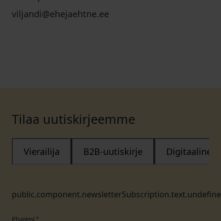
viljandi@ehejaehtne.ee
Tilaa uutiskirjeemme
Vierailija
B2B-uutiskirje
Digitaalinen
public.component.newsletterSubscription.text.undefin
Etunimi
*