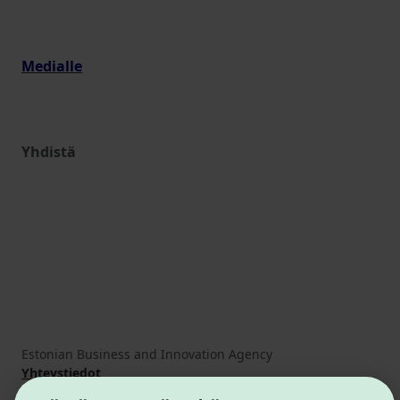
Medialle
Yhdistä
Estonian Business and Innovation Agency
Yhteystiedot
Yhteistyökumppanit