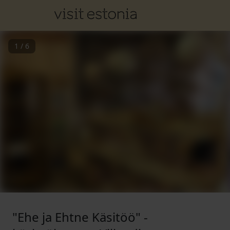
1
/
6
"Ehe ja Ehtne Käsitöö" -