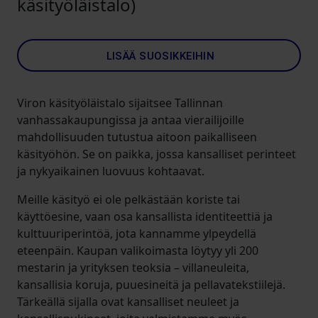
käsityöläistalo)
LISÄÄ SUOSIKKEIHIN
Viron käsityöläistalo sijaitsee Tallinnan
vanhassakaupungissa ja antaa vierailijoille
mahdollisuuden tutustua aitoon paikalliseen
käsityöhön. Se on paikka, jossa kansalliset perinteet
ja nykyaikainen luovuus kohtaavat.
Meille käsityö ei ole pelkästään koriste tai
käyttöesine, vaan osa kansallista identiteettiä ja
kulttuuriperintöä, jota kannamme ylpeydellä
eteenpäin. Kaupan valikoimasta löytyy yli 200
mestarin ja yrityksen teoksia – villaneuleita,
kansallisia koruja, puuesineitä ja pellavatekstiilejä.
Tärkeällä sijalla ovat kansalliset neuleet ja