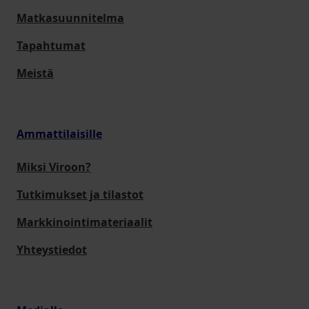
Matkasuunnitelma
Tapahtumat
Meistä
Ammattilaisille
Miksi Viroon?
Tutkimukset ja tilastot
Markkinointimateriaalit
Yhteystiedot