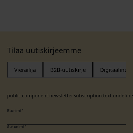
Tilaa uutiskirjeemme
Vierailija
B2B-uutiskirje
Digitaalinen
public.component.newsletterSubscription.text.undefin
Etunimi
*
Sukunimi
*