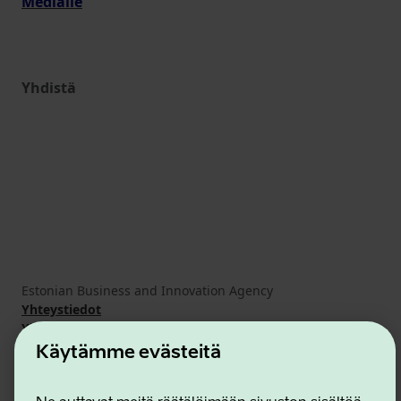
Medialle
Yhdistä
Estonian Business and Innovation Agency
Yhteystiedot
Yhteistyökumppanit
Käyttöehdot
Käytämme evästeitä
Eväste- ja tietosuojakäytäntö