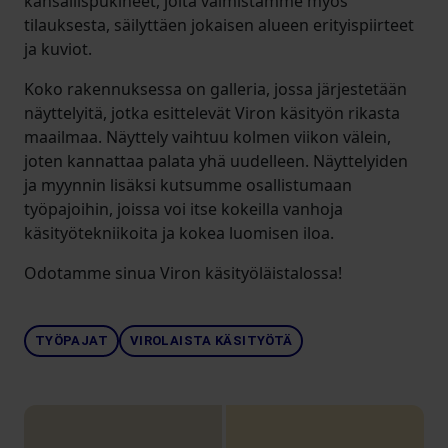
kansallispukineet, joita valmistamme myös
tilauksesta, säilyttäen jokaisen alueen erityispiirteet
ja kuviot.
Koko rakennuksessa on galleria, jossa järjestetään
näyttelyitä, jotka esittelevät Viron käsityön rikasta
maailmaa. Näyttely vaihtuu kolmen viikon välein,
joten kannattaa palata yhä uudelleen. Näyttelyiden
ja myynnin lisäksi kutsumme osallistumaan
työpajoihin, joissa voi itse kokeilla vanhoja
käsityötekniikoita ja kokea luomisen iloa.
Odotamme sinua Viron käsityöläistalossa!
TYÖPAJAT
VIROLAISTA KÄSITYÖTÄ