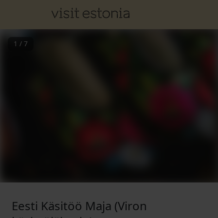
1
/
7
Eesti Käsitöö Maja (Viron