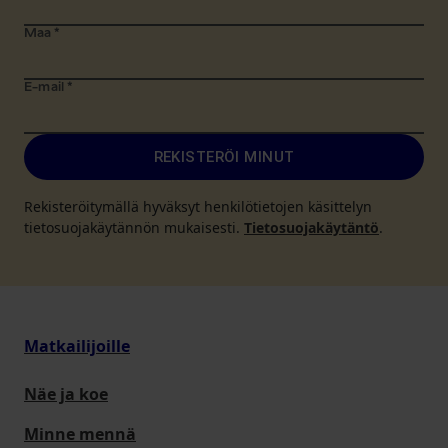
Maa
*
E-mail
*
REKISTERÖI MINUT
Rekisteröitymällä hyväksyt henkilötietojen käsittelyn
tietosuojakäytännön mukaisesti.
Tietosuojakäytäntö
.
Matkailijoille
Näe ja koe
Minne mennä