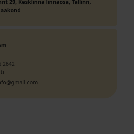
nt 29, Kesklinna linnaosa, Tallinn,
maakond
ram
6 2642
ti
info@gmail.com