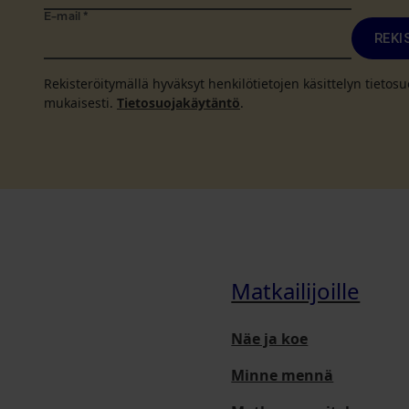
E-mail
*
REKI
Rekisteröitymällä hyväksyt henkilötietojen käsittelyn tieto
mukaisesti.
Tietosuojakäytäntö
.
Matkailijoille
Näe ja koe
Minne mennä