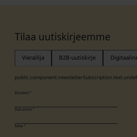
Tilaa uutiskirjeemme
Vierailija
B2B-uutiskirje
Digitaali
public.component.newsletterSubscription.text.unde
Etunimi
*
Sukunimi
*
Maa
*