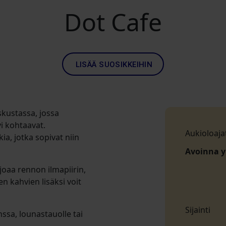
Dot Cafe
LISÄÄ SUOSIKKEIHIN
eskustassa, jossa
vi kohtaavat.
Aukioloaja
ia, jotka sopivat niin
Avoinna 
joaa rennon ilmapiirin,
en kahvien lisäksi voit
Sijainti
ssa, lounastauolle tai