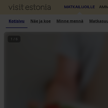
MATKAILIJOILLE
AMM
Kotisivu
Näe ja koe
Minne mennä
Matkasuu
1
/
6