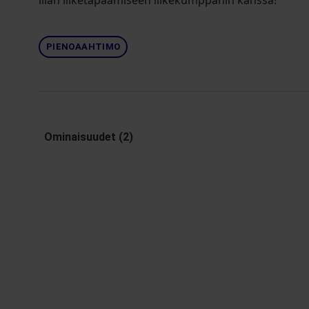
illan liiketapaamiseen liikekumppanin kanssa!
PIENOAAHTIMO
Ominaisuudet (2)