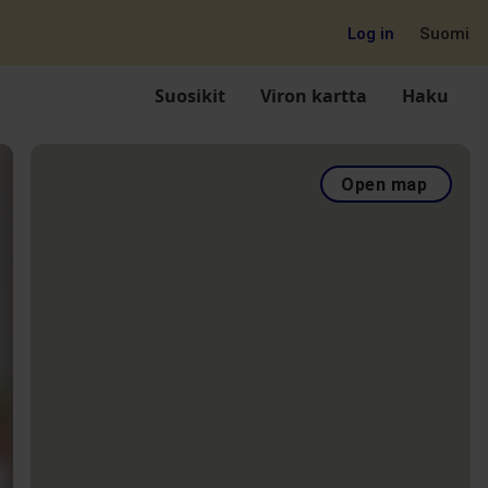
Log in
Suomi
Suosikit
Viron kartta
Haku
Open map