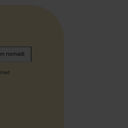
nen nomadi
fined