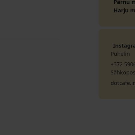
Pärnu m
Harju 
Instag
Puhelin
+372 590
Sähköpos
dotcafe.