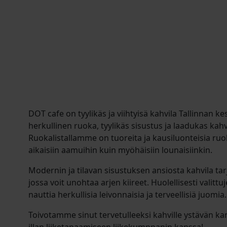
DOT cafe on tyylikäs ja viihtyisä kahvila Tallinnan k
herkullinen ruoka, tyylikäs sisustus ja laadukas kah
Ruokalistallamme on tuoreita ja kausiluonteisia ruok
aikaisiin aamuihin kuin myöhäisiin lounaisiinkin.
Modernin ja tilavan sisustuksen ansiosta kahvila tar
jossa voit unohtaa arjen kiireet. Huolellisesti valittuj
nauttia herkullisia leivonnaisia ja terveellisiä juomia.
Toivotamme sinut tervetulleeksi kahville ystävän kan