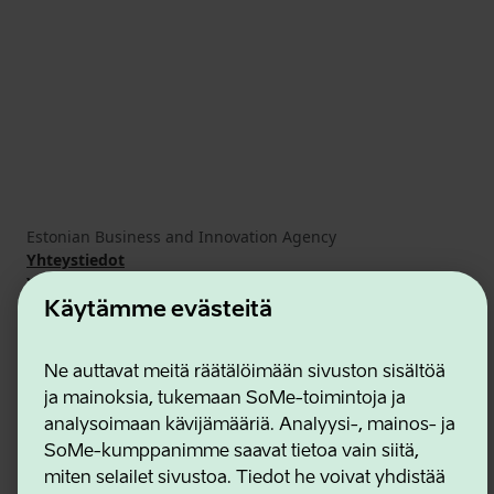
Estonian Business and Innovation Agency
Yhteystiedot
Yhteistyökumppanit
Käyttöehdot
Käytämme evästeitä
Eväste- ja tietosuojakäytäntö
Ne auttavat meitä räätälöimään sivuston sisältöä
ja mainoksia, tukemaan SoMe-toimintoja ja
analysoimaan kävijämääriä. Analyysi-, mainos- ja
SoMe-kumppanimme saavat tietoa vain siitä,
miten selailet sivustoa. Tiedot he voivat yhdistää