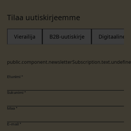
Tilaa uutiskirjeemme
Vierailija
B2B-uutiskirje
Digitaalinen
public.component.newsletterSubscription.text.undefin
Etunimi
*
Sukunimi
*
Maa
*
E-mail
*