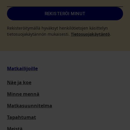
REKISTERÖI MINUT
Rekisteröitymällä hyväksyt henkilötietojen käsittelyn
tietosuojakäytännön mukaisesti.
Tietosuojakäytäntö
.
Matkailijoille
Näe ja koe
Minne mennä
Matkasuunnitelma
Tapahtumat
Meistä