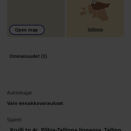
Tallinna
Open map
Ominaisuudet (3)
Aukioloajat
Vain ennakkovaraukset
Sijainti
Krulli tn 4c, Põhja-Tallinna linnaosa, Tallinn,