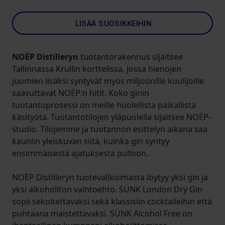
LISÄÄ SUOSIKKEIHIN
NOËP Distilleryn
tuotantorakennus sijaitsee
Tallinnassa Krullin korttelissa, jossa hienojen
juomien lisäksi syntyvät myös miljoonille kuulijoille
saavuttavat NOËP:n hitit. Koko ginin
tuotantoprosessi on meille huolellista paikallista
käsityötä. Tuotantotilojen yläpuolella sijaitsee NOËP-
studio. Tilojemme ja tuotannon esittelyn aikana saa
kauniin yleiskuvan siitä, kuinka gin syntyy
ensimmäisestä ajatuksesta pulloon.
NOËP Distilleryn tuotevalikoimasta löytyy yksi gin ja
yksi alkoholiton vaihtoehto. SÜNK London Dry Gin
sopii sekoitettavaksi sekä klassisiin cocktaileihin että
puhtaana maistettavaksi. SÜNK Alcohol Free on