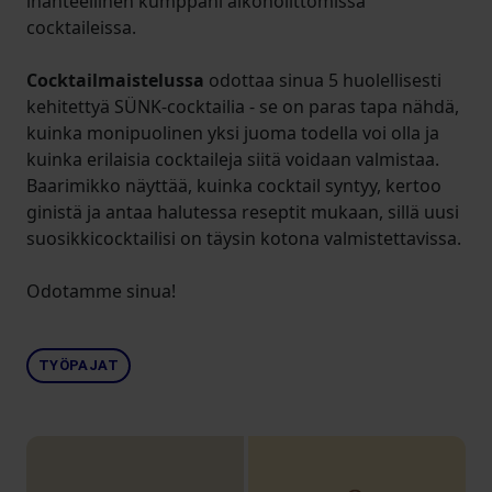
ihanteellinen kumppani alkoholittomissa
cocktaileissa.
Cocktailmaistelussa
odottaa sinua 5 huolellisesti
kehitettyä SÜNK-cocktailia - se on paras tapa nähdä,
kuinka monipuolinen yksi juoma todella voi olla ja
kuinka erilaisia cocktaileja siitä voidaan valmistaa.
Baarimikko näyttää, kuinka cocktail syntyy, kertoo
ginistä ja antaa halutessa reseptit mukaan, sillä uusi
suosikkicocktailisi on täysin kotona valmistettavissa.
Odotamme sinua!
TYÖPAJAT