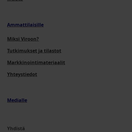
Ammattilaisille
Miksi Viroon?
Tutkimukset ja tilastot
Markkinointimateriaalit
Yhteystiedot
Medialle
Yhdistä