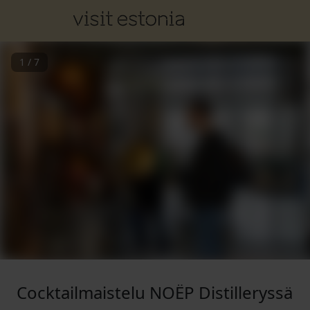
1
/
7
Cocktailmaistelu NOËP Distilleryssä