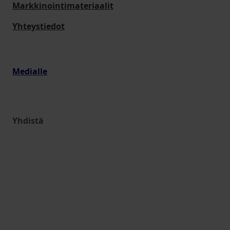
Markkinointimateriaalit
Yhteystiedot
Medialle
Yhdistä