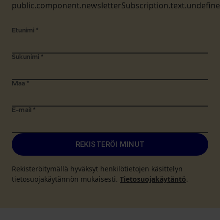
public.component.newsletterSubscription.text.undefin
Etunimi
*
Sukunimi
*
Maa
*
E-mail
*
REKISTERÖI MINUT
Rekisteröitymällä hyväksyt henkilötietojen käsittelyn
tietosuojakäytännön mukaisesti.
Tietosuojakäytäntö
.