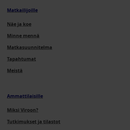
Matkailijoille
Näe ja koe
Minne mennä
Matkasuunnitelma
Tapahtumat
Meistä
Ammattilaisille
Miksi Viroon?
Tutkimukset ja tilastot