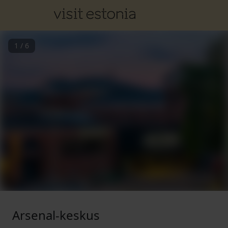
1
/
6
Arsenal-keskus