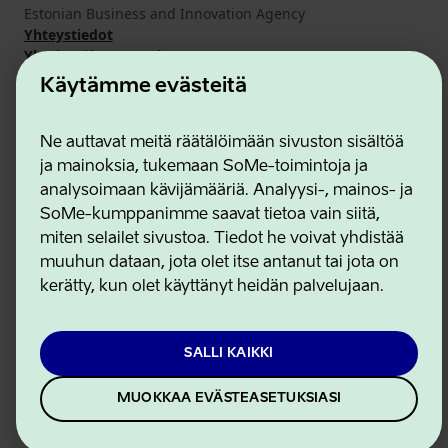
Estonian Business and Innovation Agency
Yhteystiedot
Yhteistyökumppanit
Käyttöehdot
Käytämme evästeitä
Eväste- ja tietosuojakäytäntö
Ne auttavat meitä räätälöimään sivuston sisältöä
ja mainoksia, tukemaan SoMe-toimintoja ja
analysoimaan kävijämääriä. Analyysi-, mainos- ja
SoMe-kumppanimme saavat tietoa vain siitä,
miten selailet sivustoa. Tiedot he voivat yhdistää
muuhun dataan, jota olet itse antanut tai jota on
kerätty, kun olet käyttänyt heidän palvelujaan.
SALLI KAIKKI
MUOKKAA EVÄSTEASETUKSIASI