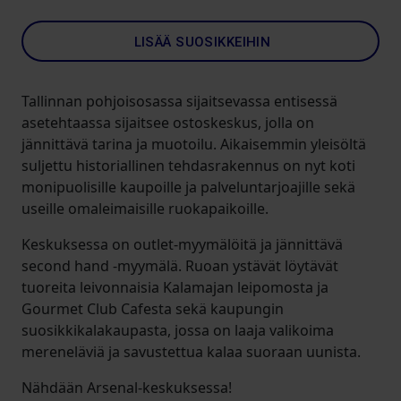
LISÄÄ SUOSIKKEIHIN
Tallinnan pohjoisosassa sijaitsevassa entisessä
asetehtaassa sijaitsee ostoskeskus, jolla on
jännittävä tarina ja muotoilu. Aikaisemmin yleisöltä
suljettu historiallinen tehdasrakennus on nyt koti
monipuolisille kaupoille ja palveluntarjoajille sekä
useille omaleimaisille ruokapaikoille.
Keskuksessa on outlet-myymälöitä ja jännittävä
second hand -myymälä. Ruoan ystävät löytävät
tuoreita leivonnaisia Kalamajan leipomosta ja
Gourmet Club Cafesta sekä kaupungin
suosikkikalakaupasta, jossa on laaja valikoima
mereneläviä ja savustettua kalaa suoraan uunista.
Nähdään Arsenal-keskuksessa!