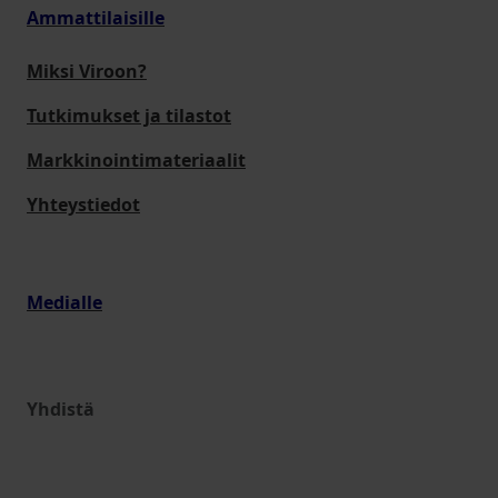
Ammattilaisille
Miksi Viroon?
Tutkimukset ja tilastot
Markkinointimateriaalit
Yhteystiedot
Medialle
Yhdistä