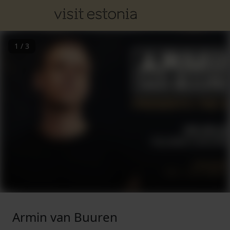
1
/
3
Armin van Buuren