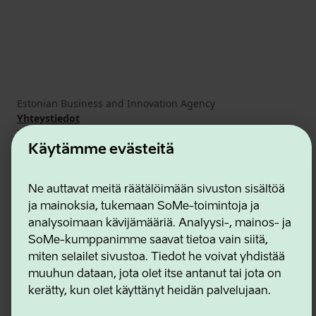
Estonian Business and Innovation Agency
Yhteystiedot
Yhteistyökumppanit
Käyttöehdot
Käytämme evästeitä
Eväste- ja tietosuojakäytäntö
Ne auttavat meitä räätälöimään sivuston sisältöä
ja mainoksia, tukemaan SoMe-toimintoja ja
analysoimaan kävijämääriä. Analyysi-, mainos- ja
SoMe-kumppanimme saavat tietoa vain siitä,
miten selailet sivustoa. Tiedot he voivat yhdistää
muuhun dataan, jota olet itse antanut tai jota on
kerätty, kun olet käyttänyt heidän palvelujaan.