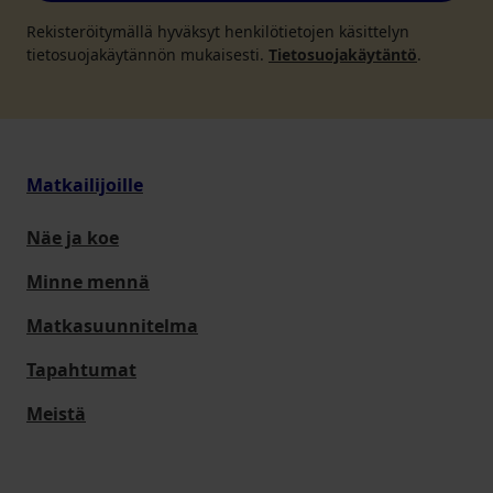
Rekisteröitymällä hyväksyt henkilötietojen käsittelyn
tietosuojakäytännön mukaisesti.
Tietosuojakäytäntö
.
Matkailijoille
Näe ja koe
Minne mennä
Matkasuunnitelma
Tapahtumat
Meistä