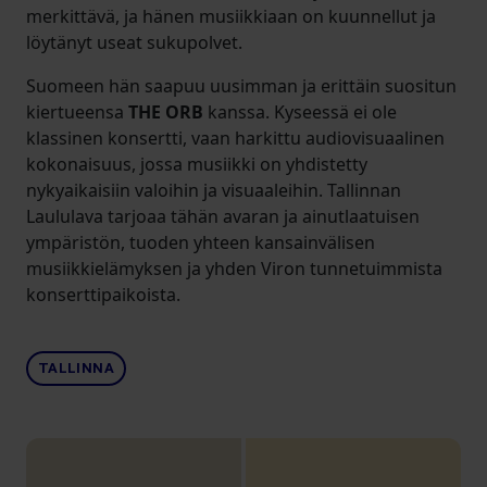
merkittävä, ja hänen musiikkiaan on kuunnellut ja
löytänyt useat sukupolvet.
Suomeen hän saapuu uusimman ja erittäin suositun
kiertueensa
THE ORB
kanssa. Kyseessä ei ole
klassinen konsertti, vaan harkittu audiovisuaalinen
kokonaisuus, jossa musiikki on yhdistetty
nykyaikaisiin valoihin ja visuaaleihin. Tallinnan
Laululava tarjoaa tähän avaran ja ainutlaatuisen
ympäristön, tuoden yhteen kansainvälisen
musiikkielämyksen ja yhden Viron tunnetuimmista
konserttipaikoista.
TALLINNA