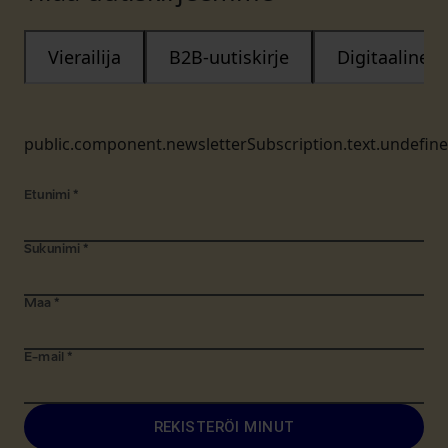
Vierailija
B2B-uutiskirje
Digitaalinen
public.component.newsletterSubscription.text.undefin
Etunimi
*
Sukunimi
*
Maa
*
E-mail
*
REKISTERÖI MINUT