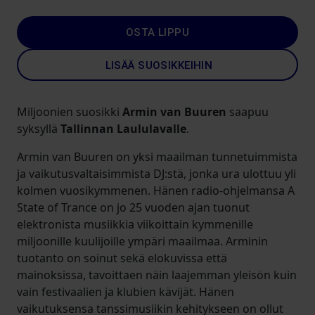
OSTA LIPPU
LISÄÄ SUOSIKKEIHIN
Miljoonien suosikki
Armin van Buuren
saapuu
syksyllä
Tallinnan Laululavalle
.
Armin van Buuren on yksi maailman tunnetuimmista
ja vaikutusvaltaisimmista DJ:stä, jonka ura ulottuu yli
kolmen vuosikymmenen. Hänen radio-ohjelmansa A
State of Trance on jo 25 vuoden ajan tuonut
elektronista musiikkia viikoittain kymmenille
miljoonille kuulijoille ympäri maailmaa. Arminin
tuotanto on soinut sekä elokuvissa että
mainoksissa, tavoittaen näin laajemman yleisön kuin
vain festivaalien ja klubien kävijät. Hänen
vaikutuksensa tanssimusiikin kehitykseen on ollut