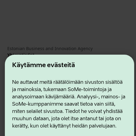
Estonian Business and Innovation Agency
Yhteystiedot
Yhteistyökumppanit
Käytämme evästeitä
Käyttöehdot
Eväste- ja tietosuojakäytäntö
Ne auttavat meitä räätälöimään sivuston sisältöä
ja mainoksia, tukemaan SoMe-toimintoja ja
analysoimaan kävijämääriä. Analyysi-, mainos- ja
SoMe-kumppanimme saavat tietoa vain siitä,
miten selailet sivustoa. Tiedot he voivat yhdistää
muuhun dataan, jota olet itse antanut tai jota on
kerätty, kun olet käyttänyt heidän palvelujaan.