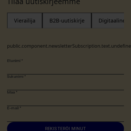
Tilaa uutiskirjeemme
Vierailija
B2B-uutiskirje
Digitaalinen
public.component.newsletterSubscription.text.undefin
Etunimi
*
Sukunimi
*
Maa
*
E-mail
*
REKISTERÖI MINUT