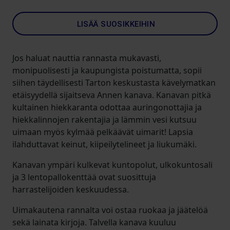
LISÄÄ SUOSIKKEIHIN
Jos haluat nauttia rannasta mukavasti,
monipuolisesti ja kaupungista poistumatta, sopii
siihen täydellisesti Tarton keskustasta kävelymatkan
etäisyydellä sijaitseva Annen kanava. Kanavan pitkä
kultainen hiekkaranta odottaa auringonottajia ja
hiekkalinnojen rakentajia ja lämmin vesi kutsuu
uimaan myös kylmää pelkäävät uimarit! Lapsia
ilahduttavat keinut, kiipeilytelineet ja liukumäki.
Kanavan ympäri kulkevat kuntopolut, ulkokuntosali
ja 3 lentopallokenttää ovat suosittuja
harrastelijoiden keskuudessa.
Uimakautena rannalta voi ostaa ruokaa ja jäätelöä
sekä lainata kirjoja. Talvella kanava kuuluu