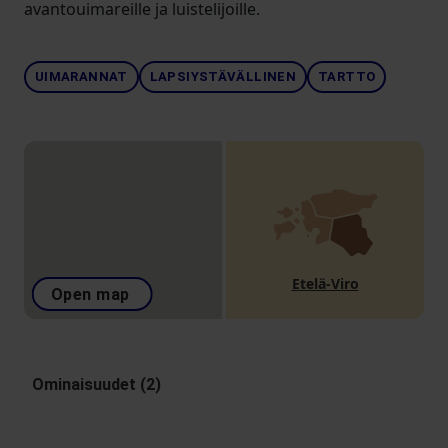
avantouimareille ja luistelijoille.
UIMARANNAT
LAPSIYSTÄVÄLLINEN
TARTTO
Etelä-Viro
Open map
Ominaisuudet (2)