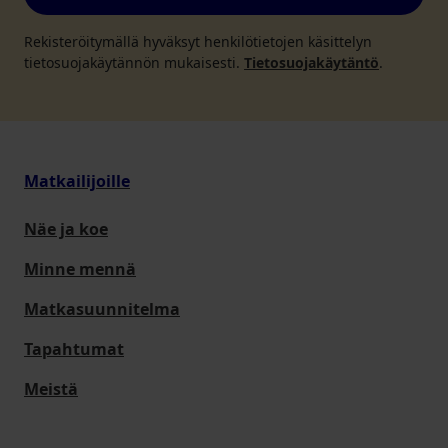
Rekisteröitymällä hyväksyt henkilötietojen käsittelyn
tietosuojakäytännön mukaisesti.
Tietosuojakäytäntö
.
Matkailijoille
Näe ja koe
Minne mennä
Matkasuunnitelma
Tapahtumat
Meistä