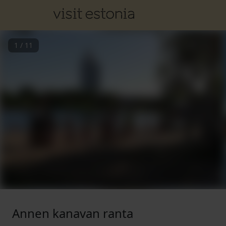
1
/
11
Annen kanavan ranta