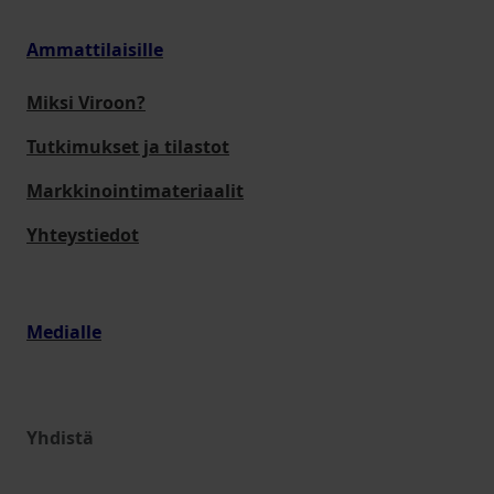
Ammattilaisille
Miksi Viroon?
Tutkimukset ja tilastot
Markkinointimateriaalit
Yhteystiedot
Medialle
Yhdistä