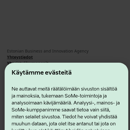
Estonian Business and Innovation Agency
Yhteystiedot
Yhteistyökumppanit
Käyttöehdot
Käytämme evästeitä
Eväste- ja tietosuojakäytäntö
Ne auttavat meitä räätälöimään sivuston sisältöä
ja mainoksia, tukemaan SoMe-toimintoja ja
analysoimaan kävijämääriä. Analyysi-, mainos- ja
SoMe-kumppanimme saavat tietoa vain siitä,
miten selailet sivustoa. Tiedot he voivat yhdistää
muuhun dataan, jota olet itse antanut tai jota on