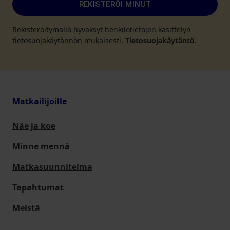
REKISTERÖI MINUT
Rekisteröitymällä hyväksyt henkilötietojen käsittelyn
tietosuojakäytännön mukaisesti.
Tietosuojakäytäntö
.
Matkailijoille
Näe ja koe
Minne mennä
Matkasuunnitelma
Tapahtumat
Meistä