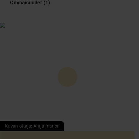
Ominaisuudet (1)
Kuvan ottaja
:
Anija manor