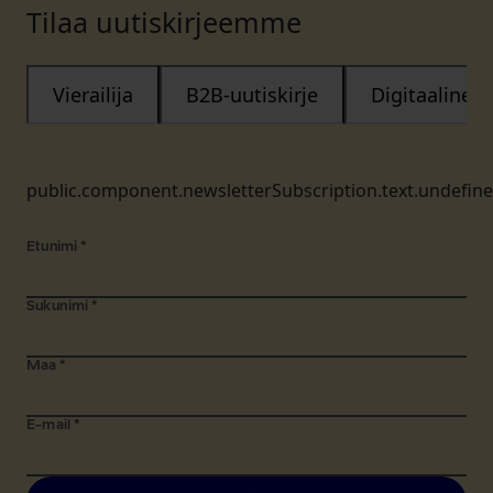
Tilaa uutiskirjeemme
Vierailija
B2B-uutiskirje
Digitaalinen
public.component.newsletterSubscription.text.undefin
Etunimi
*
Sukunimi
*
Maa
*
E-mail
*