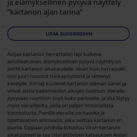
ja elämyksellinen pysyvä näyttely
”kartanon ajan tarina”
LISÄÄ SUOSIKKEIHIN
Anijan kartanon herrastalon läpi kulkeva
ainutlaatuinen, elämyksellinen pysyvä näyttely on
portti kartanon aikakaudelle. Aivan kuin herrasväki
olisi juuri noussut ruokapöydästä ja lähtenyt
kävelylle. Korvat kuulevat kartanon elämän äänet ja
voivat aistia kadonneiden aikojen tuoksun. Vierailu
pysyvään näyttöön sopii koko perheelle, ja sitä löytyy
myös vierailijoilta, joilla on paljon historiallista
kiinnostusta. Pienille vieraille on hauska ja
opettavainen animaatio, joka selittää kartanon eri
puolia. Oppaan johdolla tutustuu Viron kartanon
aikakauteen ja saa interaktiivisen katsauksen Anijan