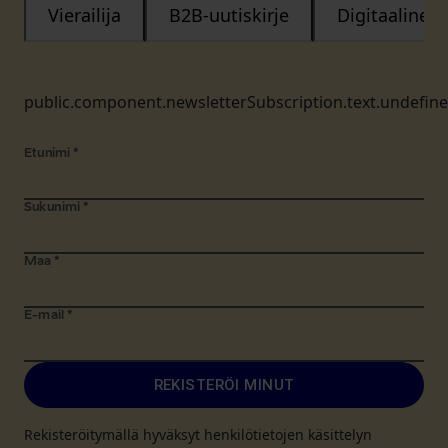
Vierailija
B2B-uutiskirje
Digitaalinen
public.component.newsletterSubscription.text.undefin
Etunimi
*
Sukunimi
*
Maa
*
E-mail
*
REKISTERÖI MINUT
Rekisteröitymällä hyväksyt henkilötietojen käsittelyn