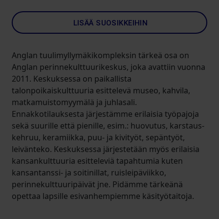
LISÄÄ SUOSIKKEIHIN
Anglan tuulimyllymäkikompleksin tärkeä osa on
Anglan perinnekulttuurikeskus, joka avattiin vuonna
2011. Keskuksessa on paikallista
talonpoikaiskulttuuria esittelevä museo, kahvila,
matkamuistomyymälä ja juhlasali.
Ennakkotilauksesta järjestämme erilaisia työpajoja
sekä suurille että pienille, esim.: huovutus, karstaus-
kehruu, keramiikka, puu- ja kivityöt, sepäntyöt,
leivänteko. Keskuksessa järjestetään myös erilaisia
kansankulttuuria esitteleviä tapahtumia kuten
kansantanssi- ja soitinillat, ruisleipäviikko,
perinnekulttuuripäivät jne. Pidämme tärkeänä
opettaa lapsille esivanhempiemme käsityötaitoja.