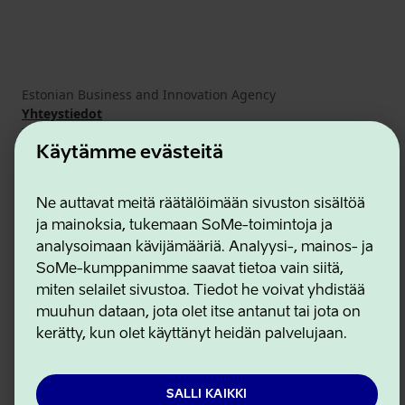
Estonian Business and Innovation Agency
Yhteystiedot
Yhteistyökumppanit
Käyttöehdot
Käytämme evästeitä
Eväste- ja tietosuojakäytäntö
Ne auttavat meitä räätälöimään sivuston sisältöä
ja mainoksia, tukemaan SoMe-toimintoja ja
analysoimaan kävijämääriä. Analyysi-, mainos- ja
SoMe-kumppanimme saavat tietoa vain siitä,
miten selailet sivustoa. Tiedot he voivat yhdistää
muuhun dataan, jota olet itse antanut tai jota on
kerätty, kun olet käyttänyt heidän palvelujaan.
SALLI KAIKKI