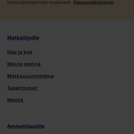
tietosuojakäytännön mukaisesti.
Tietosuojakäytäntö
.
Matkailijoille
Näe ja koe
Minne mennä
Matkasuunnitelma
Tapahtumat
Meistä
Ammattilaisille