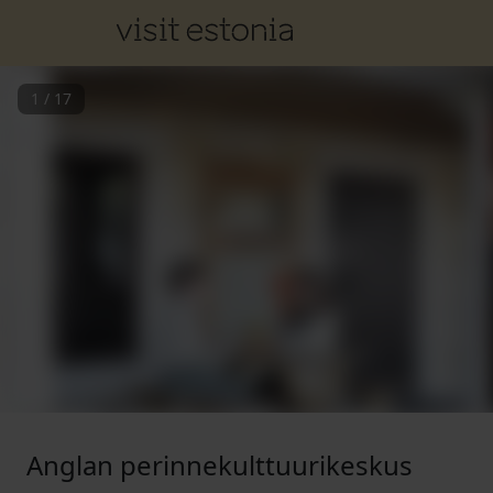
1
/
17
Anglan perinnekulttuurikeskus