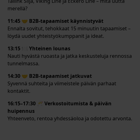
Tallink Silja, Viking Line ja Eckerö Line – mitä uutta
merellä?
11:45 🤝 B2B-tapaamiset käynnistyvät
Ennalta sovitut, tehokkaat 15 minuutin tapaamiset –
löydä uudet yhteistyökumppanit ja ideat.
13:15 🍽️ Yhteinen lounas
Nauti hyvästä ruoasta ja jatka keskusteluja rennossa
tunnelmassa.
14:30 🤝 B2B-tapaamiset jatkuvat
Syvennä suhteita ja viimeistele päivän parhaat
kontaktit.
16:15–17:30 🥂 Verkostoitumista & päivän
huipennus
Yhteenveto, rentoa yhdessäoloa ja odotettu arvonta.