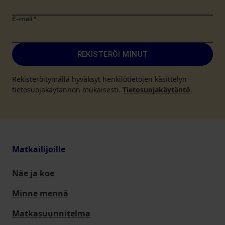
E-mail
*
REKISTERÖI MINUT
Rekisteröitymällä hyväksyt henkilötietojen käsittelyn
tietosuojakäytännön mukaisesti.
Tietosuojakäytäntö
.
Matkailijoille
Näe ja koe
Minne mennä
Matkasuunnitelma