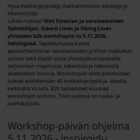
Hyvä matkanjärjestäjä, matkatoimiston edustaja ja
liikennöitsijä.
Lähde mukaan
Visit Estonian ja varustamoiden
TallinkSiljan, Eckerö Linen ja Viking Linen
yhteiseen b2b workshopiin to 5.11.2026,
Helsingissä.
Tapahtumassa kuulet
ajankohtaisimmat varustamoiden ja Viron matkailun
uutiset sekä löydät uusia yhteistyökumppaneita
tarjoamaan majoitusta, tekemistä ja näkemistä
asiakkaillesi Virossa. Workshopiin omia palveluitaan
tulevat esittelemään 40 matkailuyritystä ja -aluetta
kaikkialta Virosta. B2b tapaamiset kruunaa
workshopin arvonta. Tilaisuudessa on ruoka- ja
juomatarjoilu.
Workshop-päivän ohjelma
5.11.2026 - inspiroidu,