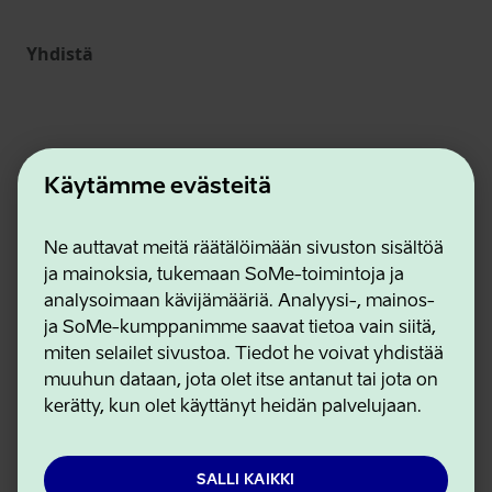
Yhdistä
Käytämme evästeitä
Ne auttavat meitä räätälöimään sivuston sisältöä
ja mainoksia, tukemaan SoMe-toimintoja ja
Estonian Business and Innovation Agency
analysoimaan kävijämääriä. Analyysi-, mainos-
Yhteystiedot
ja SoMe-kumppanimme saavat tietoa vain siitä,
Yhteistyökumppanit
miten selailet sivustoa. Tiedot he voivat yhdistää
Käyttöehdot
muuhun dataan, jota olet itse antanut tai jota on
Eväste- ja tietosuojakäytäntö
kerätty, kun olet käyttänyt heidän palvelujaan.
SALLI KAIKKI