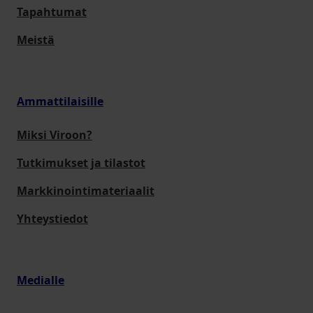
Tapahtumat
Meistä
Ammattilaisille
Miksi Viroon?
Tutkimukset ja tilastot
Markkinointimateriaalit
Yhteystiedot
Medialle