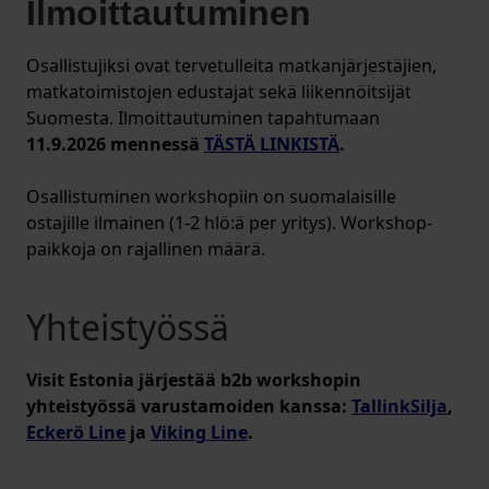
Ilmoittautuminen
Osallistujiksi ovat tervetulleita matkanjärjestäjien,
matkatoimistojen edustajat sekä liikennöitsijät
Suomesta. Ilmoittautuminen tapahtumaan
11.9.2026 mennessä
TÄSTÄ LINKISTÄ
.
Osallistuminen workshopiin on suomalaisille
ostajille ilmainen (1-2 hlö:ä per yritys). Workshop-
paikkoja on rajallinen määrä.
Yhteistyössä
Visit Estonia järjestää b2b workshopin
yhteistyössä varustamoiden kanssa:
TallinkSilja
,
Eckerö Line
ja
Viking Line
.