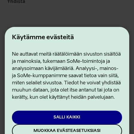
Yhdistä
Käytämme evästeitä
Ne auttavat meitä räätälöimään sivuston sisältöä
ja mainoksia, tukemaan SoMe-toimintoja ja
Estonian Business and Innovation Agency
analysoimaan kävijämääriä. Analyysi-, mainos-
Yhteystiedot
ja SoMe-kumppanimme saavat tietoa vain siitä,
Yhteistyökumppanit
miten selailet sivustoa. Tiedot he voivat yhdistää
Käyttöehdot
muuhun dataan, jota olet itse antanut tai jota on
Eväste- ja tietosuojakäytäntö
kerätty, kun olet käyttänyt heidän palvelujaan.
SALLI KAIKKI
MUOKKAA EVÄSTEASETUKSIASI