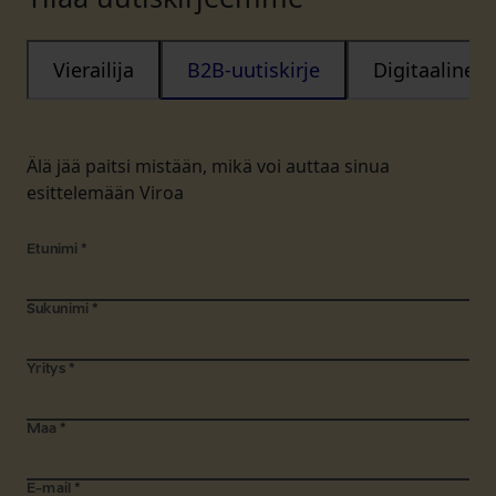
Vierailija
B2B-uutiskirje
Digitaalinen
Älä jää paitsi mistään, mikä voi auttaa sinua
esittelemään Viroa
Etunimi
*
Sukunimi
*
Yritys
*
Maa
*
E-mail
*