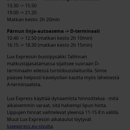
13.30 -> 15.50
19.00 -> 21.20
Matkan kesto: 2h 20min
Pärnun linja-autoasema -> D-terminaali
10.40 -> 12.50 (matkan kesto 2h 10min)
16.15 -> 18.30 (matkan kesto 2h 15min)
Lux Expressin bussipysäkki Tallinnan
matkustajasatamassa sijaitsee suoraan D-
terminaalin edessä turistibussilaiturilla. Sinne
pääsee helposti kävelysillan kautta myös läheisestä
A-terminaalista.
Lux Express käyttää dynaamista hinnoittelua - mitä
aikaisemmin varaat, sitä halvempi lipun hinta.
Lippujen hinnat vaihtelevat yleensä 11-15 €:n välillä.
Muut Lux Expressin aikataulut löytyvät
luxexpress.eu-sivulta
.