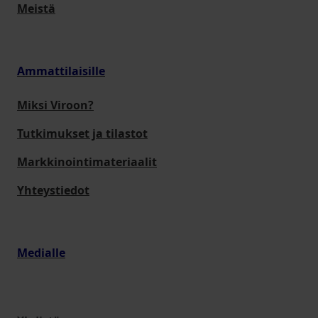
Meistä
Ammattilaisille
Miksi Viroon?
Tutkimukset ja tilastot
Markkinointimateriaalit
Yhteystiedot
Medialle