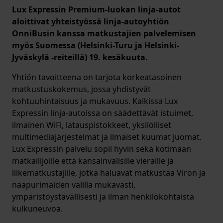
Lux Expressin Premium-luokan linja-autot
aloittivat yhteistyössä linja-autoyhtiön
OnniBusin kanssa matkustajien palvelemisen
myös Suomessa (Helsinki-Turu ja Helsinki-
Jyväskylä -reiteillä) 19. kesäkuuta.
Yhtiön tavoitteena on tarjota korkeatasoinen
matkustuskokemus, jossa yhdistyvät
kohtuuhintaisuus ja mukavuus. Kaikissa Lux
Expressin linja-autoissa on säädettävät istuimet,
ilmainen WiFi, latauspistokkeet, yksilölliset
multimediajärjestelmät ja ilmaiset kuumat juomat.
Lux Expressin palvelu sopii hyvin sekä kotimaan
matkailijoille että kansainvälisille vieraille ja
liikematkustajille, jotka haluavat matkustaa Viron ja
naapurimaiden välillä mukavasti,
ympäristöystävällisesti ja ilman henkilökohtaista
kulkuneuvoa.