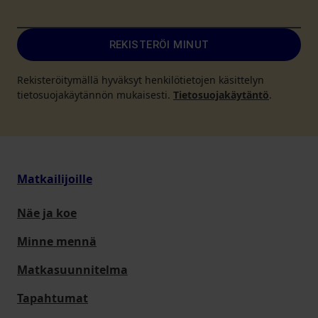
REKISTERÖI MINUT
Rekisteröitymällä hyväksyt henkilötietojen käsittelyn
tietosuojakäytännön mukaisesti.
Tietosuojakäytäntö
.
Matkailijoille
Näe ja koe
Minne mennä
Matkasuunnitelma
Tapahtumat