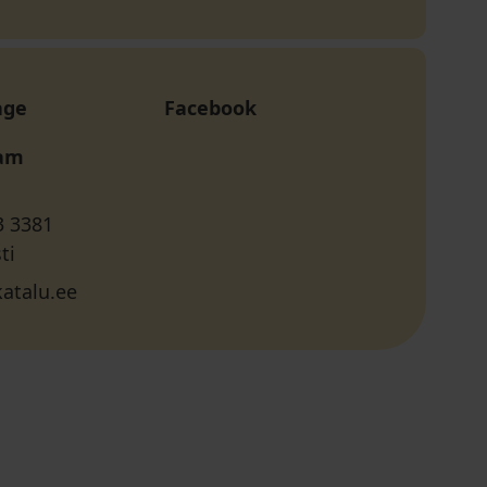
age
Facebook
ram
3 3381
ti
katalu.ee