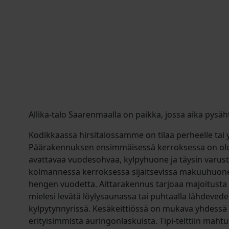
Allika-talo Saarenmaalla on paikka, jossa aika pysäh
Kodikkaassa hirsitalossamme on tilaa perheelle tai 
Päärakennuksen ensimmäisessä kerroksessa on olo
avattavaa vuodesohvaa, kylpyhuone ja täysin varustet
kolmannessa kerroksessa sijaitsevissa makuuhuone
hengen vuodetta. Aittarakennus tarjoaa majoitusta 
mielesi levätä löylysaunassa tai puhtaalla lähdevede
kylpytynnyrissä. Kesäkeittiössä on mukava yhdessä 
erityisimmistä auringonlaskuista. Tipi-telttiin maht