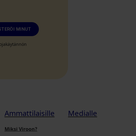
STERÖI MINUT
suojakäytännön
Ammattilaisille
Medialle
Miksi Viroon?