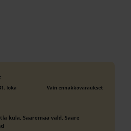
t
31. loka
Vain ennakkovaraukset
Atla küla, Saaremaa vald, Saare
nd