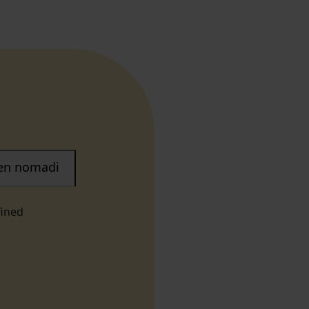
nen nomadi
fined