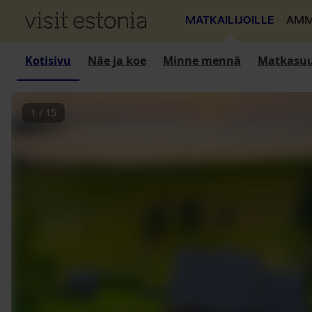
MATKAILIJOILLE
AMM
Kotisivu
Näe ja koe
Minne mennä
Matkasuu
1
/
15