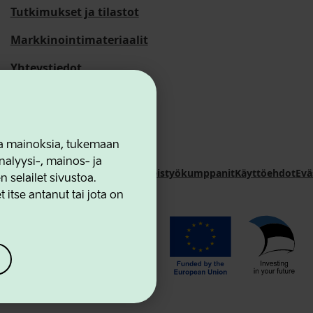
Tutkimukset ja tilastot
Markkinointimateriaalit
Yhteystiedot
 ja mainoksia, tukemaan
alyysi-, mainos- ja
novation Agency
Yhteystiedot
Yhteistyökumppanit
Käyttöehdot
Evä
selailet sivustoa.
 itse antanut tai jota on