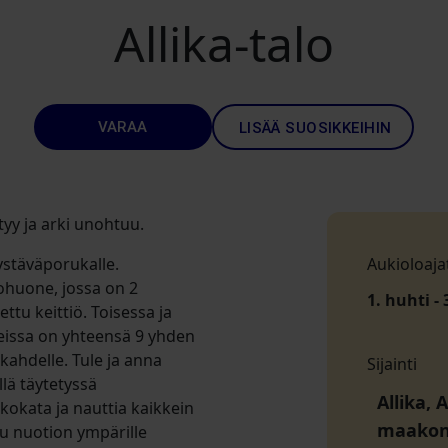
Allika-talo
VARAA
LISÄÄ SUOSIKKEIHIN
tyy ja arki unohtuu.
ystäväporukalle.
Aukioloaja
huone, jossa on 2
1. huhti - 
tu keittiö. Toisessa ja
issa on yhteensä 9 yhden
kahdelle. Tule ja anna
Sijainti
llä täytetyssä
Allika, 
kokata ja nauttia kaikkein
maako
uu nuotion ympärille