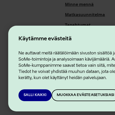
Minne mennä
Matkasuunnitelma
Tapahtumat
Meistä
Käytämme evästeitä
Ne auttavat meitä räätälöimään sivuston sisältöä
SoMe-toimintoja ja analysoimaan kävijämääriä. An
Estonian Business and In
SoMe-kumppanimme saavat tietoa vain siitä, miten 
Tiedot he voivat yhdistää muuhun dataan, jota olet
kerätty, kun olet käyttänyt heidän palvelujaan.
SALLI KAIKKI
MUOKKAA EVÄSTEASETUKSIASI