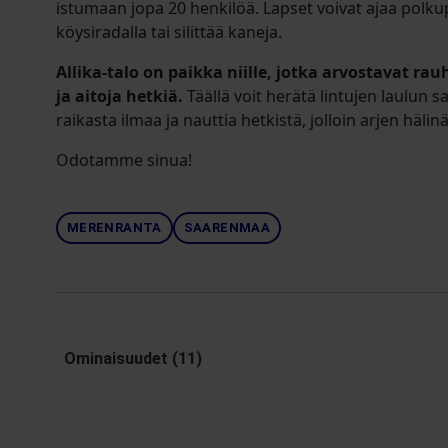
istumaan jopa 20 henkilöä. Lapset voivat ajaa polkupy
köysiradalla tai silittää kaneja.
Allika-talo on paikka niille, jotka arvostavat ra
ja aitoja hetkiä.
Täällä voit herätä lintujen laulun 
raikasta ilmaa ja nauttia hetkistä, jolloin arjen hälin
Odotamme sinua!
MERENRANTA
SAARENMAA
Ominaisuudet (11)