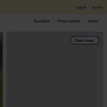
Log in
Suomi
Suosikit
Viron kartta
Haku
Open map