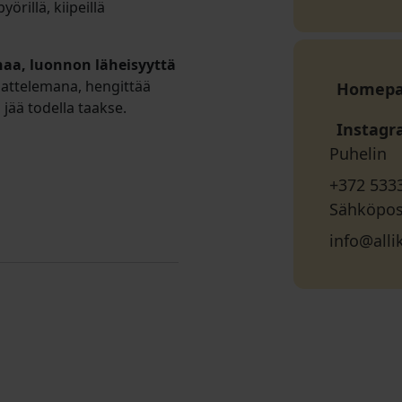
örillä, kiipeillä
uhaa, luonnon läheisyyttä
saattelemana, hengittää
Homep
ä jää todella taakse.
Instag
Puhelin
+372 533
Sähköpos
info@alli