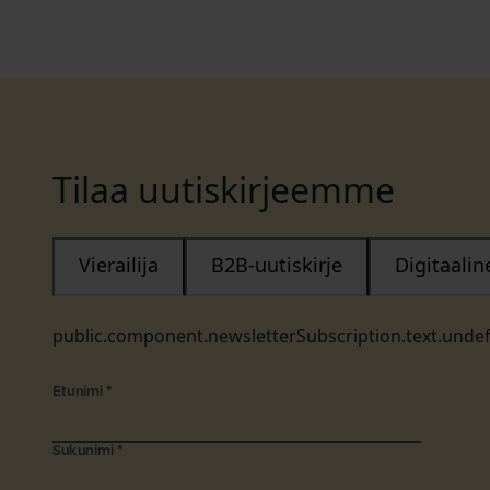
Tilaa uutiskirjeemme
Vierailija
B2B-uutiskirje
Digitaali
public.component.newsletterSubscription.text.unde
Etunimi
*
Sukunimi
*