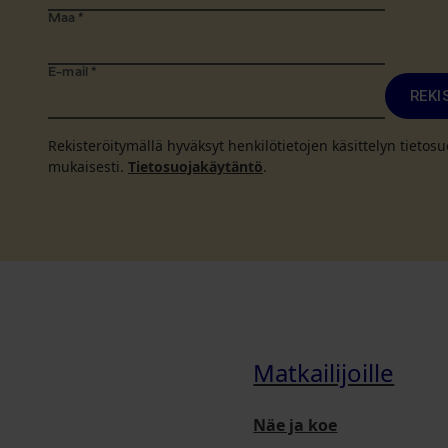
Maa
*
E-mail
*
REKI
Rekisteröitymällä hyväksyt henkilötietojen käsittelyn tieto
mukaisesti.
Tietosuojakäytäntö
.
Matkailijoille
Näe ja koe