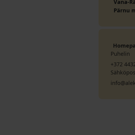
Vana-Rä
Pärnu 
Homep
Puhelin
+372 443
Sähköpos
info@ale