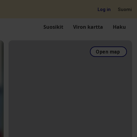
Log in
Suomi
Suosikit
Viron kartta
Haku
Open map