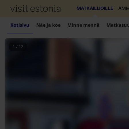
MATKAILIJOILLE
AMM
Kotisivu
Näe ja koe
Minne mennä
Matkasuu
1
/
12