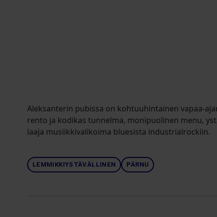
Aleksanterin pubissa on kohtuuhintainen vapaa-ajan
rento ja kodikas tunnelma, monipuolinen menu, ystä
laaja musiikkivalikoima bluesista industrialrockiin.
LEMMIKKIYSTÄVÄLLINEN
PÄRNU