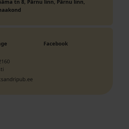
äma tn 8, Pärnu linn, Pärnu linn,
maakond
age
Facebook
2160
ti
ksandripub.ee