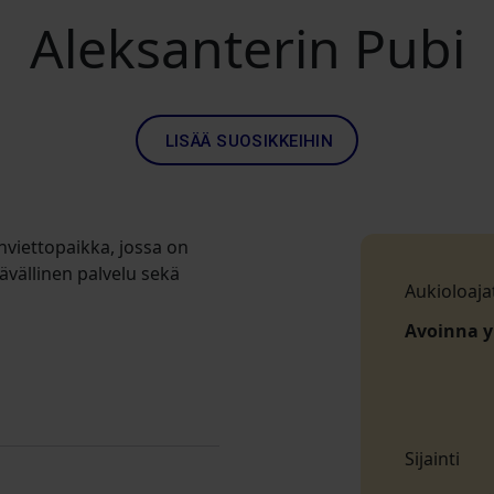
Aleksanterin Pubi
LISÄÄ SUOSIKKEIHIN
viettopaikka, jossa on
vällinen palvelu sekä
Aukioloaja
Avoinna 
Sijainti