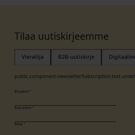
Tilaa uutiskirjeemme
Vierailija
B2B-uutiskirje
Digitaali
public.component.newsletterSubscription.text.unde
Etunimi
*
Sukunimi
*
Maa
*