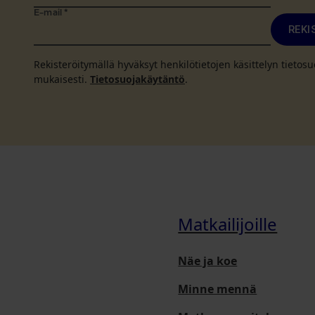
E-mail
*
REKI
Rekisteröitymällä hyväksyt henkilötietojen käsittelyn tieto
mukaisesti.
Tietosuojakäytäntö
.
Matkailijoille
Näe ja koe
Minne mennä