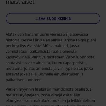
maistiaiset
LISÄÄ SUOSIKKEIHIN
Alatskiven linnanmuurin vieressä sijaitsevassa
historiallisessa Hirveaian viinikellarissa toimii pieni
perheyritys Alatskivi Mõisamaitsed, jossa
valmistetaan paikallisista raaka-aineista
käsityöviinejä. Viinit valmistetaan Viron luonnosta
saatavista raaka-aineista, kuten raparperista,
metsämarjoista, omenista ja viinirypäleistä, jotka
antavat jokaiselle juomalle ainutlaatuisen ja
paikallisen luonteen.
Viinien myynnin lisäksi on mahdollista osallistua
maistelutyöpajaan, jossa viinejä esitellään
elämyksellisen makukokemuksen ja leikkimielisen