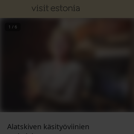
1
/
6
Alatskiven käsityöviinien