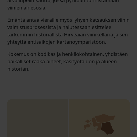
arvailupelin kautta, jossa pyritään tunnistamaan
viinien ainesosia.
Emäntä antaa vieraille myös lyhyen katsauksen viinin
valmistusprosessista ja halutessaan esittelee
tarkemmin historiallista Hirveaian viinikellaria ja sen
yhteyttä entisaikojen kartanoympäristöön.
Kokemus on kodikas ja henkilökohtainen, yhdistäen
paikalliset raaka-aineet, käsityötaidon ja alueen
historian.