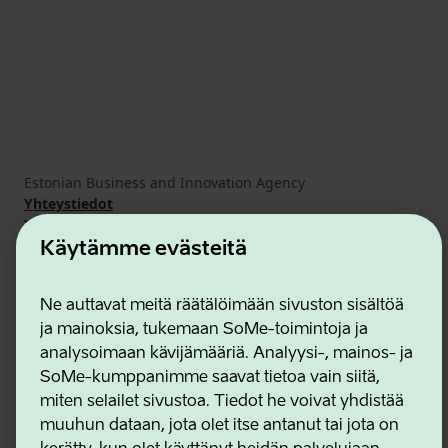
Estonian Business and Innovation Agency
Yhteystiedot
Yhteistyökumppanit
Käyttöehdot
Käytämme evästeitä
Eväste- ja tietosuojakäytäntö
Ne auttavat meitä räätälöimään sivuston sisältöä
ja mainoksia, tukemaan SoMe-toimintoja ja
analysoimaan kävijämääriä. Analyysi-, mainos- ja
SoMe-kumppanimme saavat tietoa vain siitä,
miten selailet sivustoa. Tiedot he voivat yhdistää
muuhun dataan, jota olet itse antanut tai jota on