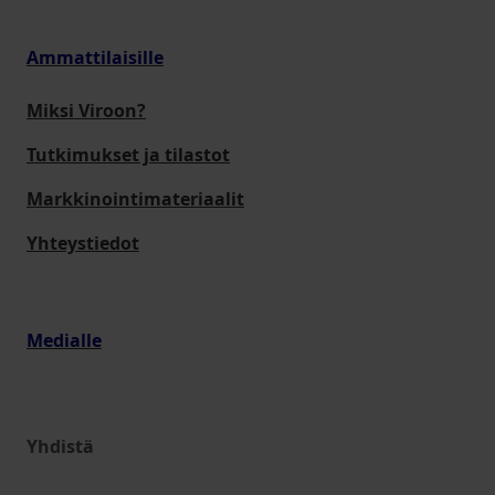
Ammattilaisille
Miksi Viroon?
Tutkimukset ja tilastot
Markkinointimateriaalit
Yhteystiedot
Medialle
Yhdistä