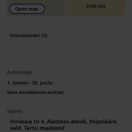
Etelä-Viro
Open map
Ominaisuudet (3)
Aukioloajat
1. tammi - 30. joulu
Vain ennakkovaraukset
Sijainti
Hirveaia tn 4, Alatskivi alevik, Peipsiääre
vald, Tartu maakond