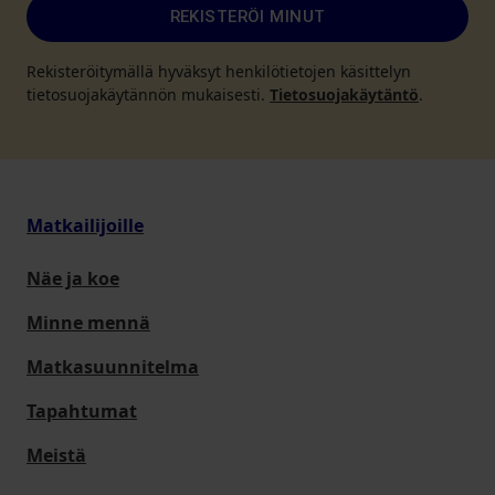
REKISTERÖI MINUT
Rekisteröitymällä hyväksyt henkilötietojen käsittelyn
tietosuojakäytännön mukaisesti.
Tietosuojakäytäntö
.
Matkailijoille
Näe ja koe
Minne mennä
Matkasuunnitelma
Tapahtumat
Meistä