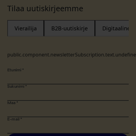
Tilaa uutiskirjeemme
Vierailija
B2B-uutiskirje
Digitaalinen
public.component.newsletterSubscription.text.undefin
Etunimi
*
Sukunimi
*
Maa
*
E-mail
*