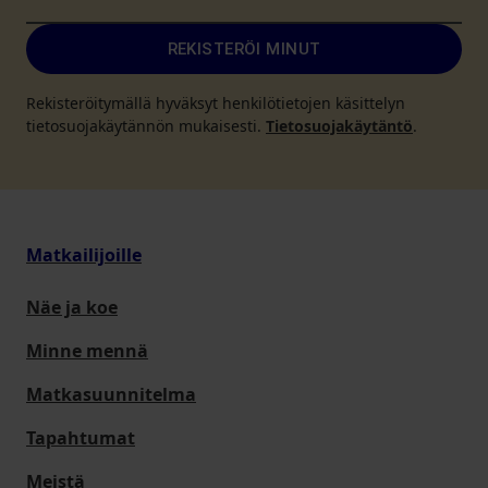
REKISTERÖI MINUT
Rekisteröitymällä hyväksyt henkilötietojen käsittelyn
tietosuojakäytännön mukaisesti.
Tietosuojakäytäntö
.
Matkailijoille
Näe ja koe
Minne mennä
Matkasuunnitelma
Tapahtumat
Meistä