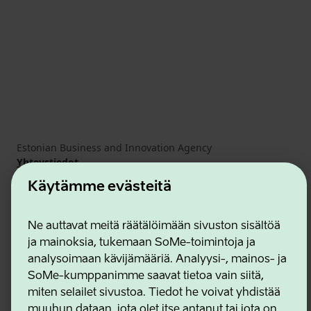
Estonian Business and Innovation Agency
Yhteystiedot
Yhteistyökumppanit
Käytämme evästeitä
Käyttöehdot
Eväste- ja tietosuojakäytäntö
Ne auttavat meitä räätälöimään sivuston sisältöä
ja mainoksia, tukemaan SoMe-toimintoja ja
analysoimaan kävijämääriä. Analyysi-, mainos- ja
SoMe-kumppanimme saavat tietoa vain siitä,
miten selailet sivustoa. Tiedot he voivat yhdistää
muuhun dataan, jota olet itse antanut tai jota on