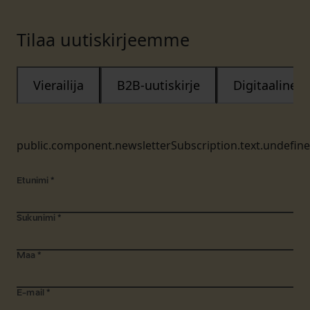
Tilaa uutiskirjeemme
Vierailija
B2B-uutiskirje
Digitaalinen
public.component.newsletterSubscription.text.undefin
Etunimi
*
Sukunimi
*
Maa
*
E-mail
*