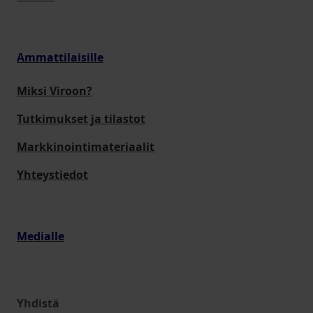
Ammattilaisille
Miksi Viroon?
Tutkimukset ja tilastot
Markkinointimateriaalit
Yhteystiedot
Medialle
Yhdistä