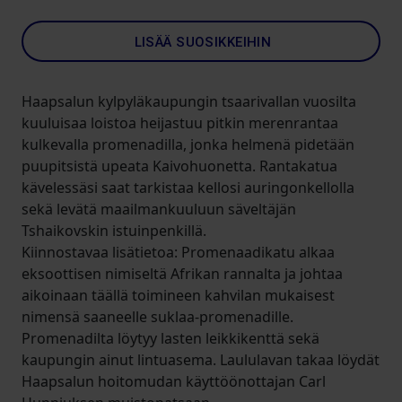
LISÄÄ SUOSIKKEIHIN
Haapsalun kylpyläkaupungin tsaarivallan vuosilta
kuuluisaa loistoa heijastuu pitkin merenrantaa
kulkevalla promenadilla, jonka helmenä pidetään
puupitsistä upeata Kaivohuonetta. Rantakatua
kävelessäsi saat tarkistaa kellosi auringonkellolla
sekä levätä maailmankuuluun säveltäjän
Tshaikovskin istuinpenkillä.
Kiinnostavaa lisätietoa: Promenaadikatu alkaa
eksoottisen nimiseltä Afrikan rannalta ja johtaa
aikoinaan täällä toimineen kahvilan mukaisest
nimensä saaneelle suklaa-promenadille.
Promenadilta löytyy lasten leikkikenttä sekä
kaupungin ainut lintuasema. Laululavan takaa löydät
Haapsalun hoitomudan käyttöönottajan Carl