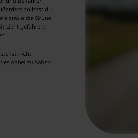
er und Beifahrer
ßerdem solltest du
ere sowie die Grüne
it Licht gefahren,
en.
te ist nicht
ides dabei zu haben.