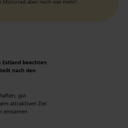
 Motorrad aber noch viel mehr!
h Estland beachten
teilt nach den
haften, gut
m attraktiven Ziel
er einsamen