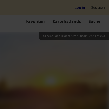
Log in
Deutsch
Favoriten
Karte Estlands
Suche
Urheber des Bildes
:
Alver Pupart, Visit Estonia