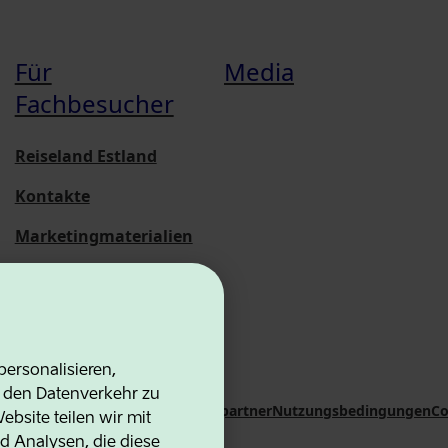
Für
Media
Fachbesucher
Reiseland Estland
Kontakte
Marketingmaterialien
Statistische
Übersichten
ersonalisieren,
d den Datenverkehr zu
on Agency
Kontakte
Kooperationspartner
Nutzungsbedingungen
Co
bsite teilen wir mit
d Analysen, die diese