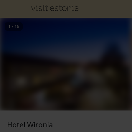
1
/
16
Hotel Wironia