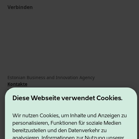
Verbinden
Estonian Business and Innovation Agency
Kontakte
Kooperationspartner
Nutzungsbedingungen
Diese Webseite verwendet Cookies.
Cookie- und Datenschutzrichtlinie
Wir nutzen Cookies, um Inhalte und Anzeigen zu
personalisieren, Funktionen für soziale Medien
bereitzustellen und den Datenverkehr zu
analysieren. Informationen zur Nutzung unserer