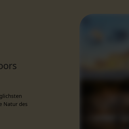
oors
glichsten
ge Natur des