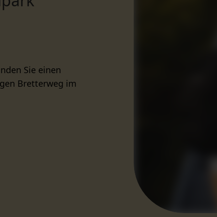
lpark
inden Sie einen
angen Bretterweg im