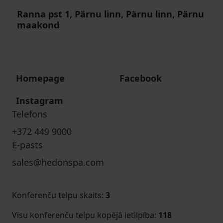
Ranna pst 1, Pärnu linn, Pärnu linn, Pärnu
maakond
Homepage
Facebook
Instagram
Telefons
+372 449 9000
E-pasts
sales@hedonspa.com
Konferenču telpu skaits
:
3
Visu konferenču telpu kopējā ietilpība
:
118