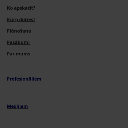
Ko apskatīt?
Kurp doties?
Plānošana
Pasākumi
Par mums
Profesionāļiem
Medijiem