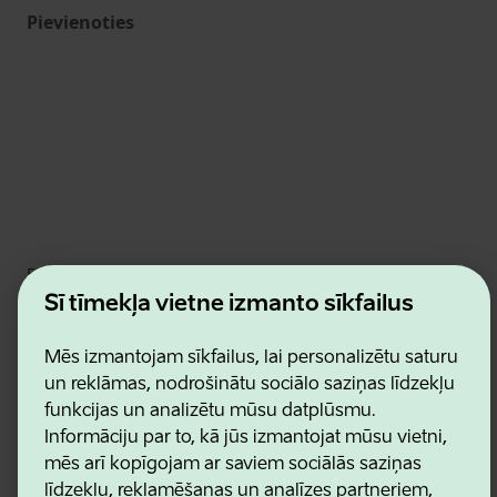
Pievienoties
Estonian Business and Innovation Agency
Kontakti
Šī tīmekļa vietne izmanto sīkfailus
Sadarbības partneri
Lietošanas noteikumi
Mēs izmantojam sīkfailus, lai personalizētu saturu
Sīkdatņu un konfidencialitātes politika
un reklāmas, nodrošinātu sociālo saziņas līdzekļu
funkcijas un analizētu mūsu datplūsmu.
Informāciju par to, kā jūs izmantojat mūsu vietni,
mēs arī kopīgojam ar saviem sociālās saziņas
līdzekļu, reklamēšanas un analīzes partneriem,