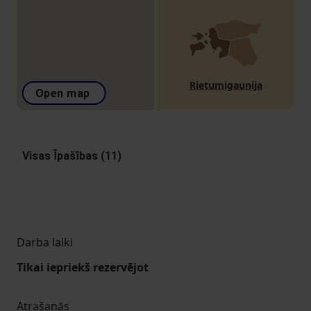
Rietumigaunija
Open map
Visas Īpašības (11)
Darba laiki
Tikai iepriekš rezervējot
Atrašanās