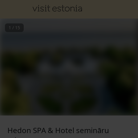
1
/
15
Hedon SPA & Hotel semināru