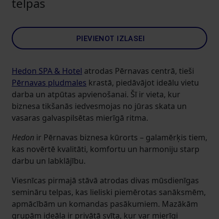
telpas
PIEVIENOT IZLASEI
Hedon SPA & Hotel
atrodas Pērnavas centrā, tieši
Pērnavas pludmales
krastā, piedāvājot ideālu vietu
darba un atpūtas apvienošanai. Šī ir vieta, kur
biznesa tikšanās iedvesmojas no jūras skata un
vasaras galvaspilsētas mierīgā ritma.
Hedon
ir Pērnavas biznesa kūrorts – galamērķis tiem,
kas novērtē kvalitāti, komfortu un harmoniju starp
darbu un labklājību.
Viesnīcas pirmajā stāvā atrodas divas mūsdienīgas
semināru telpas, kas lieliski piemērotas sanāksmēm,
apmācībām un komandas pasākumiem. Mazākām
grupām ideāla ir privātā svīta, kur var mierīgi