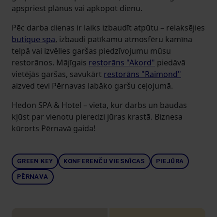
apspriest plānus vai apkopot dienu.
Pēc darba dienas ir laiks izbaudīt atpūtu – relaksējies
butique spa
, izbaudi patīkamu atmosfēru kamīna
telpā vai izvēlies garšas piedzīvojumu mūsu
restorānos. Mājīgais
restorāns "Akord"
piedāvā
vietējās garšas, savukārt
restorāns "Raimond"
aizved tevi Pērnavas labāko garšu ceļojumā.
Hedon SPA & Hotel – vieta, kur darbs un baudas
kļūst par vienotu pieredzi jūras krastā. Biznesa
kūrorts Pērnavā gaida!
GREEN KEY
KONFERENČU VIESNĪCAS
PIEJŪRA
PĒRNAVA