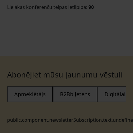
Lielākās konferenču telpas ietilpība
:
90
Abonējiet mūsu jaunumu vēstuli
Apmeklētājs
B2Bbiļetens
Digitālais
public.component.newsletterSubscription.text.undefin