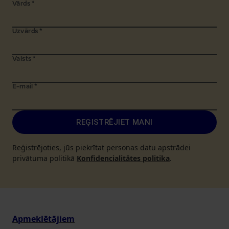
Vārds
*
Uzvārds
*
Valsts
*
E-mail
*
REĢISTRĒJIET MANI
Reģistrējoties, jūs piekrītat personas datu apstrādei
privātuma politikā
Konfidencialitātes politika
.
Apmeklētājiem