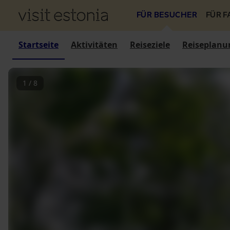
FÜR BESUCHER
FÜR 
Startseite
Aktivitäten
Reiseziele
Reiseplanu
1
/
8