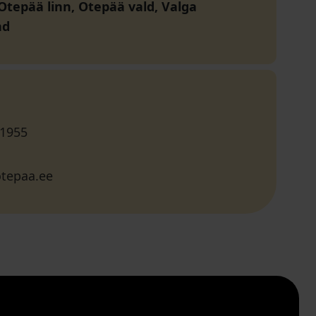
 Otepää linn, Otepää vald, Valga
nd
 1955
tepaa.ee