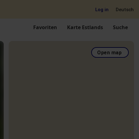
Log in
Deutsch
Favoriten
Karte Estlands
Suche
Open map