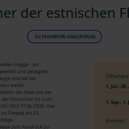
er der estnischen F
ZU FAVORITEN HINZUFÜGEN
weißen Flagge - am
ngeweiht und gesegnet.
Öffnungsz
agge und bei der
hwarz-weiße
1. Jul - 28
itiator der Idee und der
er Estnischen Ev.-Luth.
1. Sep - 1. 
.03.1952-17.06.2008). Das
 zu Otepää am 23.
chtige
Standort
lagge zum Ausdruck zu