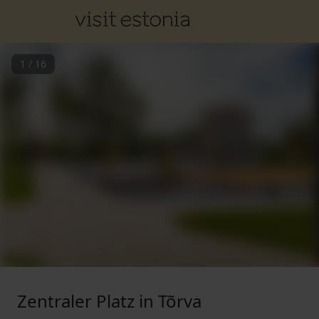
1
/
16
Zentraler Platz in Tõrva