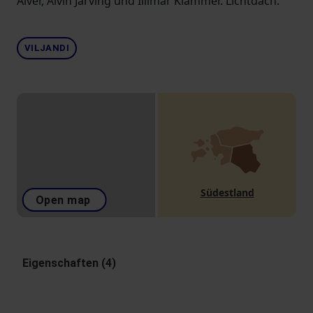
Alver, Alvin Järving und Illimar Klammer. Lichtdach.
VILJANDI
Südestland
Open map
Eigenschaften (4)