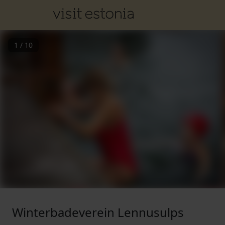
1
/
10
Winterbadeverein Lennusulps