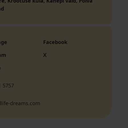
re, Krootuse küla, Kanepi vald, Põlva
nd
age
Facebook
ram
X
e
1 5757
dlife-dreams.com