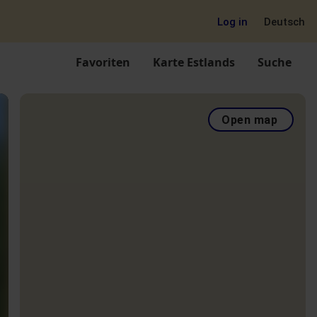
Log in
Deutsch
Favoriten
Karte Estlands
Suche
Open map