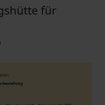
gshütte für
eiten
orbestellung