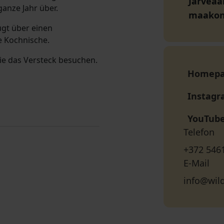
Järveää
ganze Jahr über.
maako
fügt über einen
 Kochnische.
ie das Versteck besuchen.
Homep
Instag
YouTub
Telefon
+372 546
E-Mail
info@wil