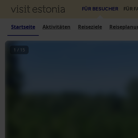
FÜR BESUCHER
FÜR 
Startseite
Aktivitäten
Reiseziele
Reiseplanu
1
/
15