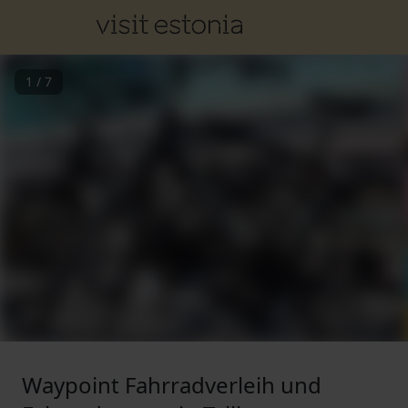
1
/
7
Waypoint Fahrradverleih und