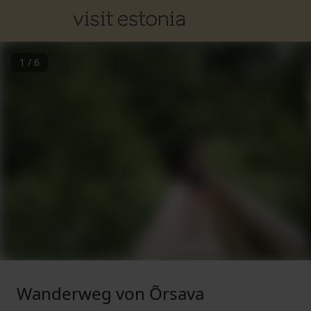
1
/
6
Wanderweg von Õrsava