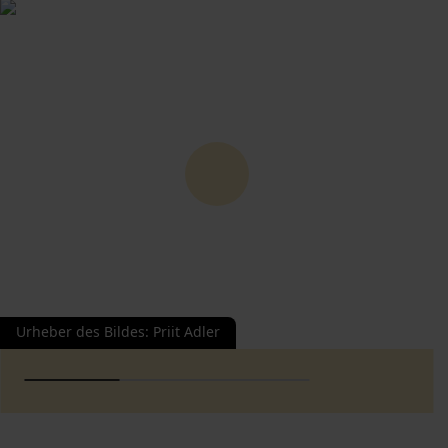
Urheber des Bildes
:
Priit Adler