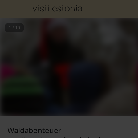
1
/
10
Waldabenteuer