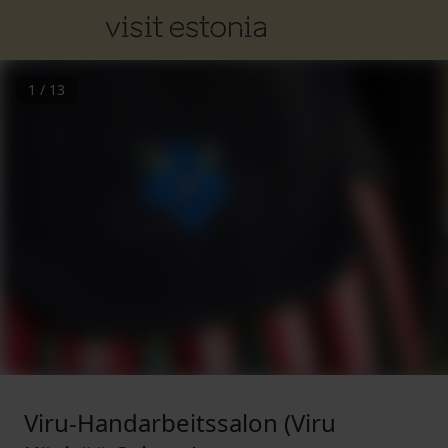
1
/
13
Viru-Handarbeitssalon (Viru