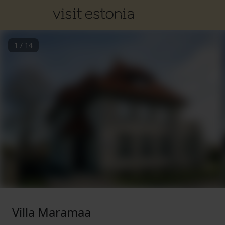
1
/
14
Villa Maramaa