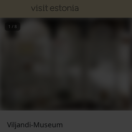
1
/
8
Viljandi-Museum