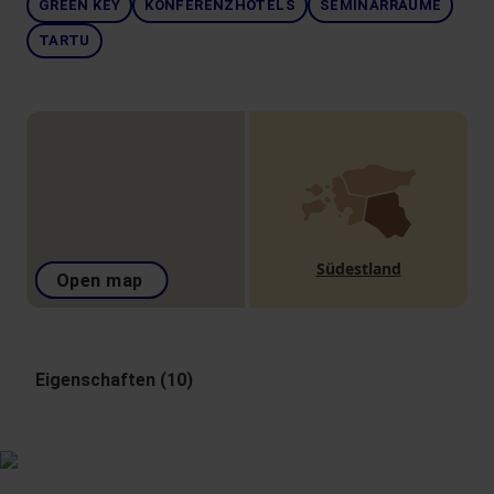
GREEN KEY
KONFERENZHOTELS
SEMINARRÄUME
TARTU
Südestland
Open map
Eigenschaften (10)