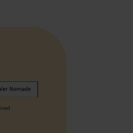
taler Nomade
fined