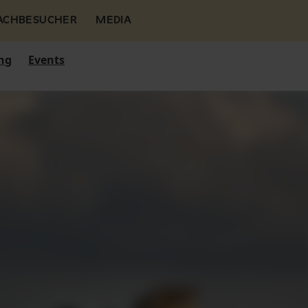
FACHBESUCHER
MEDIA
ng
Events