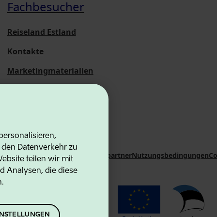
Fachbesucher
Reiseland Estland
Kontakte
Marketingmaterialien
Statistische
Übersichten
ersonalisieren,
d den Datenverkehr zu
on Agency
Kontakte
Kooperationspartner
Nutzungsbedingungen
Co
bsite teilen wir mit
d Analysen, die diese
n.
EINSTELLUNGEN