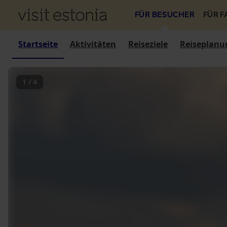
FÜR BESUCHER
FÜR 
Startseite
Aktivitäten
Reiseziele
Reiseplanu
1
/
4