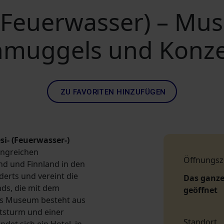
 (Feuerwasser) – M
hmuggels und Konz
ZU FAVORITEN HINZUFÜGEN
i- (Feuerwasser-)
angreichen
Öffnungsz
nd und Finnland in den
derts und vereint die
Das ganze
ds, die mit dem
geöffnet
as Museum besteht aus
sturm und einer
Standort