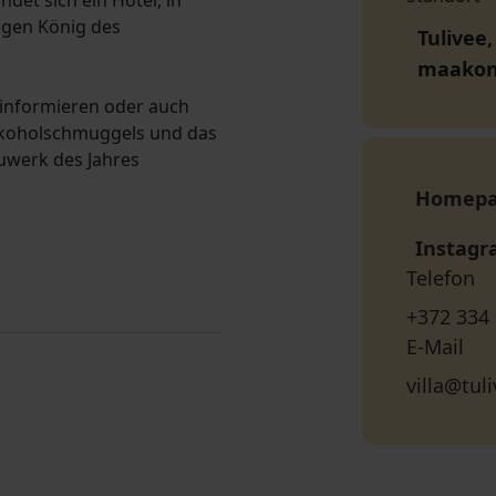
det sich ein Hotel, in
igen König des
Tulivee,
maako
 informieren oder auch
Alkoholschmuggels und das
uwerk des Jahres
Homep
Instag
Telefon
+372 334
E-Mail
villa@tul