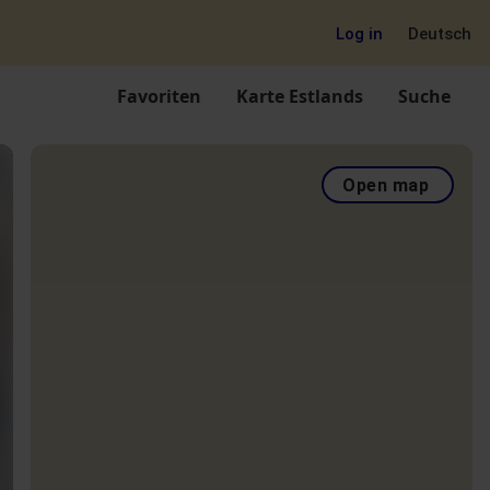
Log in
Deutsch
Favoriten
Karte Estlands
Suche
Open map