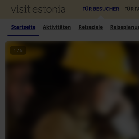
FÜR BESUCHER
FÜR 
Startseite
Aktivitäten
Reiseziele
Reiseplanu
1
/
8