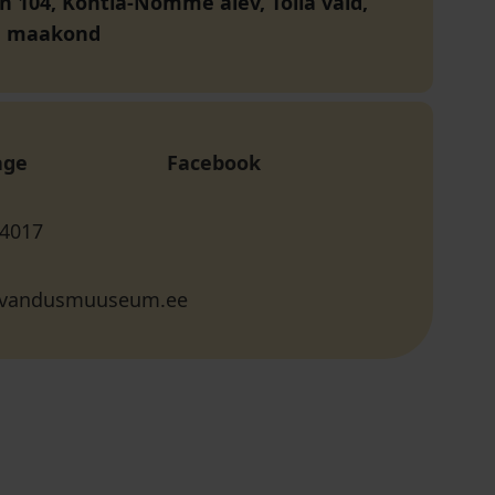
n 104, Kohtla-Nõmme alev, Toila vald,
u maakond
age
Facebook
 4017
evandusmuuseum.ee