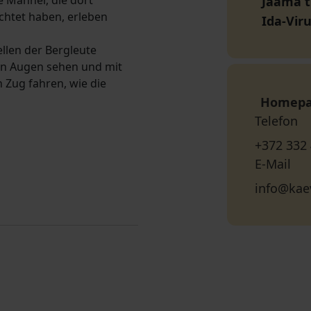
e Männer, die dort
Jaama t
ichtet haben, erleben
Ida-Vir
llen der Bergleute
en Augen sehen und mit
 Zug fahren, wie die
Homep
Telefon
+372 332
E-Mail
info@ka