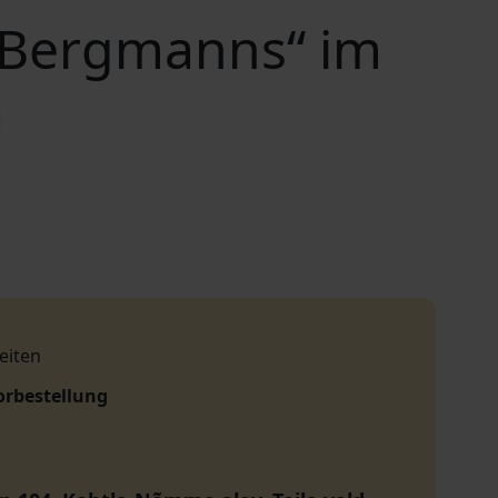
s Bergmanns“ im
a
eiten
orbestellung