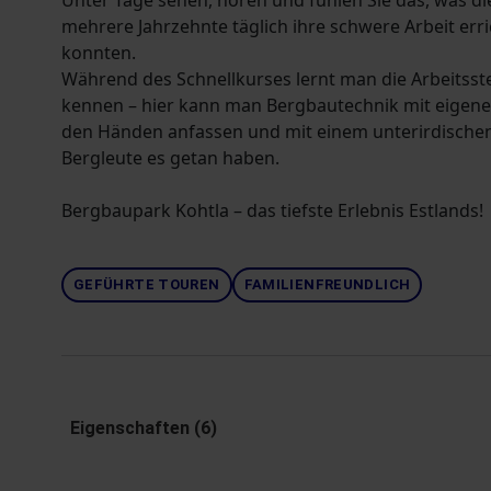
Unter Tage sehen, hören und fühlen Sie das, was di
mehrere Jahrzehnte täglich ihre schwere Arbeit err
konnten.
Während des Schnellkurses lernt man die Arbeitsste
kennen – hier kann man Bergbautechnik mit eigen
den Händen anfassen und mit einem unterirdischen
Bergleute es getan haben.
Bergbaupark Kohtla – das tiefste Erlebnis Estlands!
GEFÜHRTE TOUREN
FAMILIENFREUNDLICH
Eigenschaften (6)