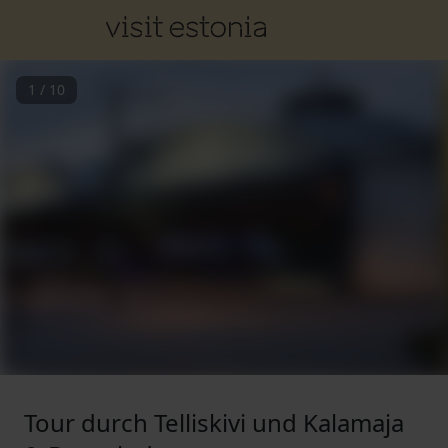
1
/
10
Tour durch Telliskivi und Kalamaja