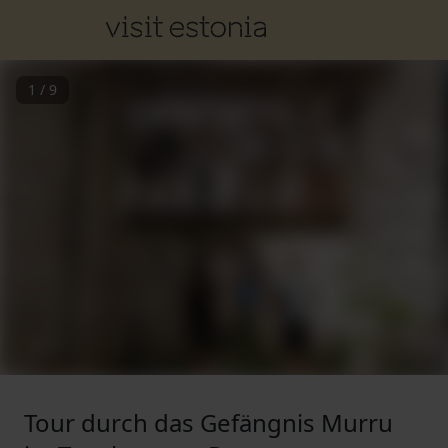
1
/
9
Tour durch das Gefängnis Murru