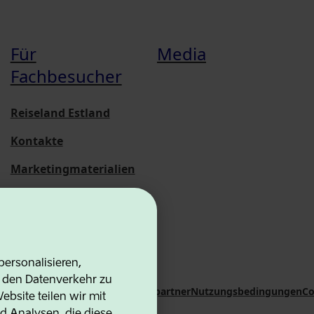
Für
Media
Fachbesucher
Reiseland Estland
Kontakte
Marketingmaterialien
Statistische
Übersichten
ersonalisieren,
d den Datenverkehr zu
on Agency
Kontakte
Kooperationspartner
Nutzungsbedingungen
Co
bsite teilen wir mit