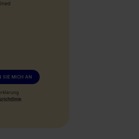
fined
 SIE MICH AN
erklärung
richtlinie
.