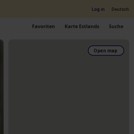
Log in
Deutsch
Favoriten
Karte Estlands
Suche
Open map