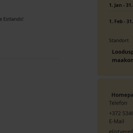
1. Jan - 31
e Estlands!
1. Feb - 31
Standort
Looduspa
maako
Homep
Telefon
+372 534
E-Mail
elistver