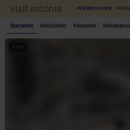
FÜR BESUCHER
FÜR 
Startseite
Aktivitäten
Reiseziele
Reiseplanu
1
/
15