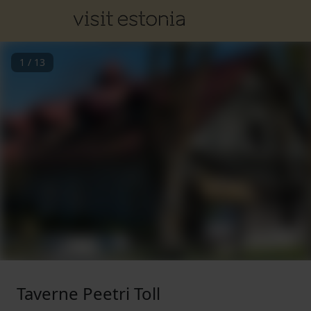
1
/
13
Taverne Peetri Toll