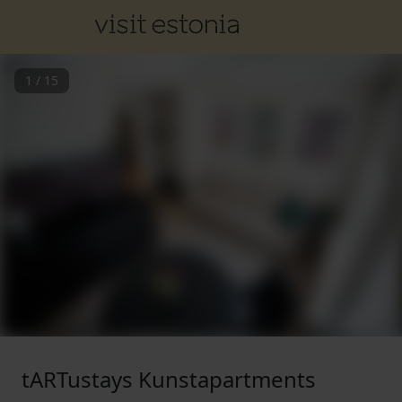
1
/
15
tARTustays Kunstapartments