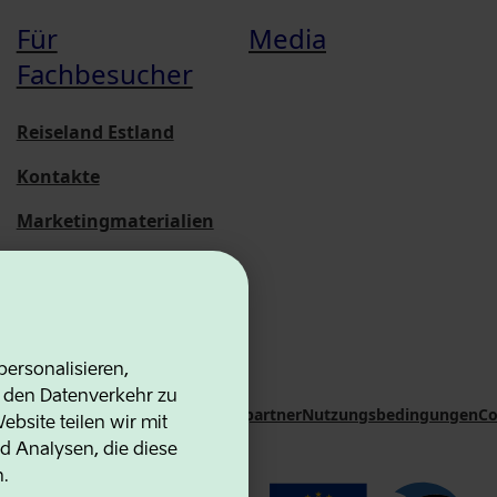
Für
Media
Fachbesucher
Reiseland Estland
Kontakte
Marketingmaterialien
Statistische
Übersichten
ersonalisieren,
d den Datenverkehr zu
on Agency
Kontakte
Kooperationspartner
Nutzungsbedingungen
Co
bsite teilen wir mit
d Analysen, die diese
n.