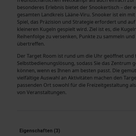
freundschaftlichen Wettkampf als auch einfach zur
besonderes Erlebnis bietet der Snookertisch – der e
gesamten Landkreis Lääne-Viru. Snooker ist ein mit
Spiel, das Präzision und Strategie erfordert und au
kleineren Kugeln gespielt wird. Ziel ist es, die Kuge
Reihenfolge zu versenken, Punkte zu sammeln und
übertreffen.
Der Target Room ist rund um die Uhr geöffnet und 
Selbstbedienungslösung, sodass Sie das Zentrum 
können, wenn es Ihnen am besten passt. Die gemüt
vielfältige Auswahl an Aktivitäten machen den Tar
passenden Ort sowohl für die Freizeitgestaltung als
von Veranstaltungen.
Eigenschaften (3)