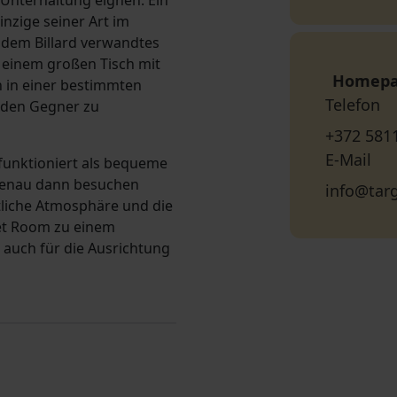
 Unterhaltung eignen. Ein
inzige seiner Art im
 dem Billard verwandtes
f einem großen Tisch mit
Homep
ln in einer bestimmten
Telefon
 den Gegner zu
+372 581
E-Mail
funktioniert als bequeme
genau dann besuchen
info@tar
liche Atmosphäre und die
get Room zu einem
 auch für die Ausrichtung