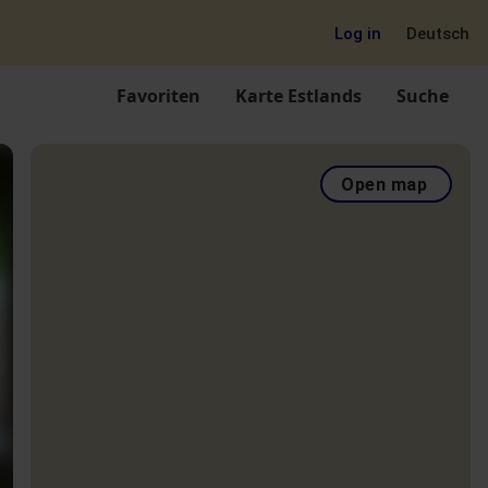
Log in
Deutsch
Favoriten
Karte Estlands
Suche
Open map