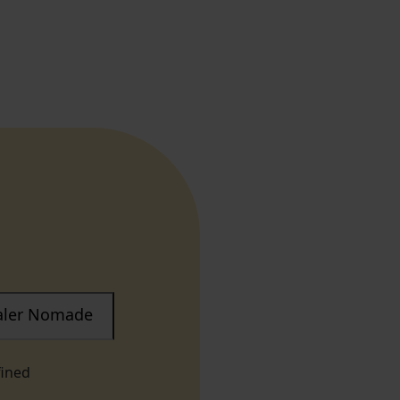
taler Nomade
fined