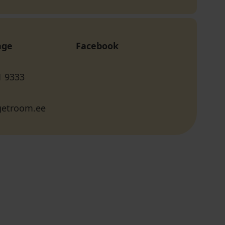
age
Facebook
1 9333
getroom.ee