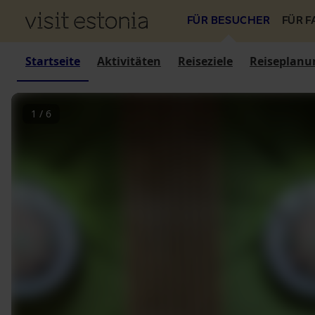
FÜR BESUCHER
FÜR 
Startseite
Aktivitäten
Reiseziele
Reiseplanu
1
/
6