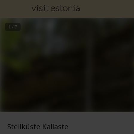
1
/
7
Steilküste Kallaste