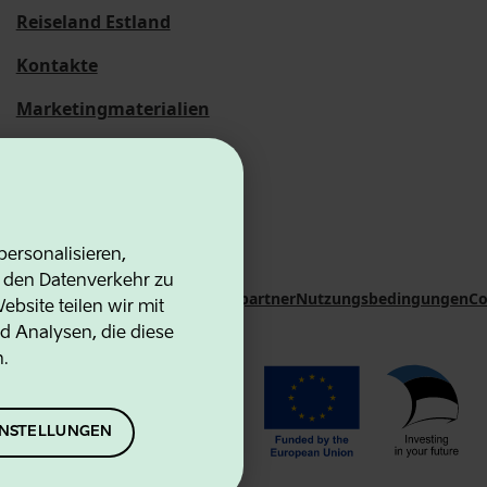
Reiseland Estland
Kontakte
Marketingmaterialien
Statistische
Übersichten
ersonalisieren,
d den Datenverkehr zu
on Agency
Kontakte
Kooperationspartner
Nutzungsbedingungen
Co
bsite teilen wir mit
d Analysen, die diese
n.
EINSTELLUNGEN