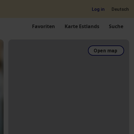
Log in
Deutsch
Favoriten
Karte Estlands
Suche
Open map