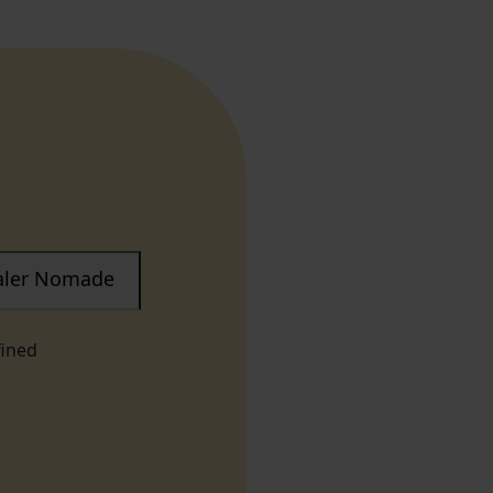
taler Nomade
fined