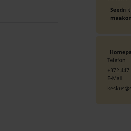
Seedri t
maako
Homep
Telefon
+372 447
E-Mail
keskus@s