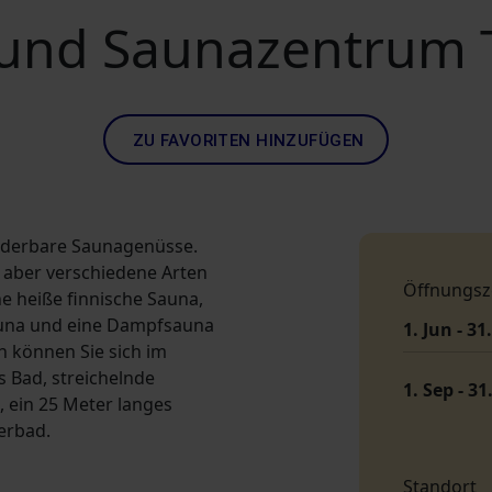
 und Saunazentrum T
ZU FAVORITEN HINZUFÜGEN
nderbare Saunagenüsse.
r aber verschiedene Arten
Öffnungsz
e heiße finnische Sauna,
Sauna und eine Dampfsauna
1. Jun - 31
 können Sie sich im
s Bad, streichelnde
1. Sep - 31
 ein 25 Meter langes
erbad.
Standort