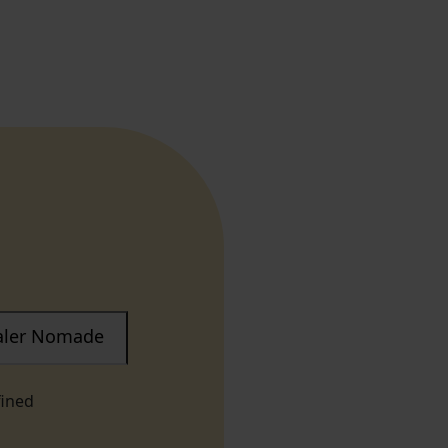
taler Nomade
fined