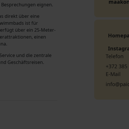
maako
er Besprechungen eignen.
s direkt über eine
chwimmbads ist für
erfügt über ein 25-Meter-
Homep
erattraktionen, einen
una.
Instag
Service und die zentrale
Telefon
und Geschäftsreisen.
+372 385
E-Mail
info@pai