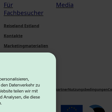
Für
Media
Fachbesucher
Reiseland Estland
Kontakte
Marketingmaterialien
Statistische
Übersichten
ersonalisieren,
d den Datenverkehr zu
on Agency
Kontakte
Kooperationspartner
Nutzungsbedingungen
Co
bsite teilen wir mit
d Analysen, die diese
n.