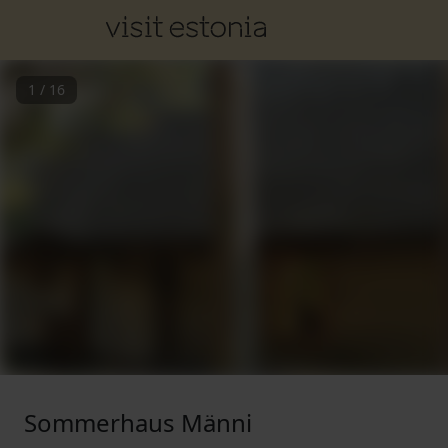
1
/
16
Sommerhaus Männi