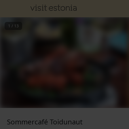
1
/
13
Sommercafé Toidunaut